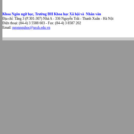
Khoa Ngôn ngữ học, Trường ĐH Khoa học Xã hội và Nhân văn
Địa chỉ: Tầng 3 (P.301-307) Nhà A - 336 Nguyễn Trãi - Thanh Xuân - Hà Nội
Điện thoại: (84-4) 3 5588 603 - Fax: (84-4) 3 8587 202
Email:
ngonnguhoc@ussh.edu.vn