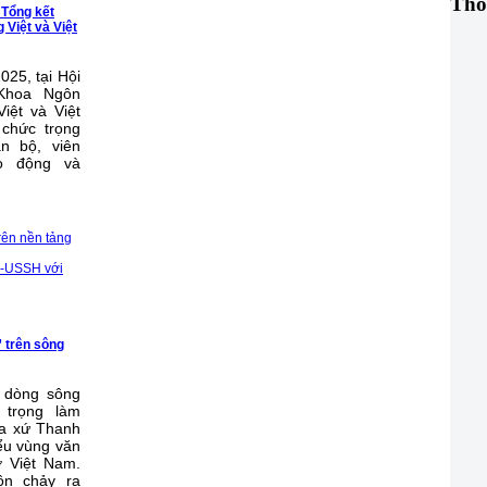
Thô
 Tổng kết
Việt và Việt
025, tại Hội
 Khoa Ngôn
iệt và Việt
chức trọng
n bộ, viên
ao động và
rên nền tảng
U-USSH với
 trên sông
 dòng sông
 trọng làm
a xứ Thanh
iểu vùng văn
 Việt Nam.
ồn chảy ra