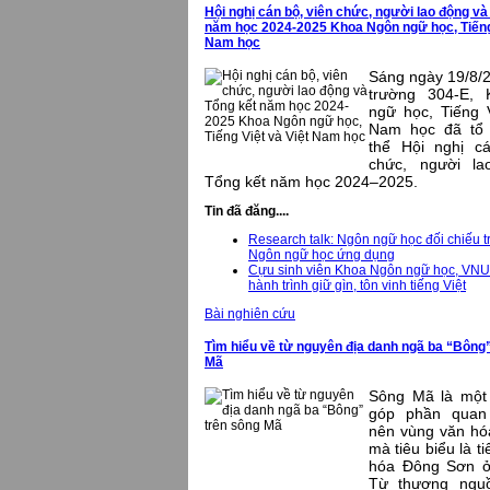
Hội nghị cán bộ, viên chức, người lao động và
năm học 2024-2025 Khoa Ngôn ngữ học, Tiếng 
Nam học
Sáng ngày 19/8/2
trường 304-E,
ngữ học, Tiếng V
Nam học đã tổ 
thể Hội nghị cá
chức, người l
Tổng kết năm học 2024–2025.
Tin đã đăng....
Research talk: Ngôn ngữ học đối chiếu t
Ngôn ngữ học ứng dụng
Cựu sinh viên Khoa Ngôn ngữ học, VN
hành trình giữ gìn, tôn vinh tiếng Việt
Bài nghiên cứu
Tìm hiểu về từ nguyên địa danh ngã ba “Bông”
Mã
Sông Mã là một
góp phần quan
nên vùng văn hó
mà tiêu biểu là t
hóa Đông Sơn ở
Từ thượng ngu