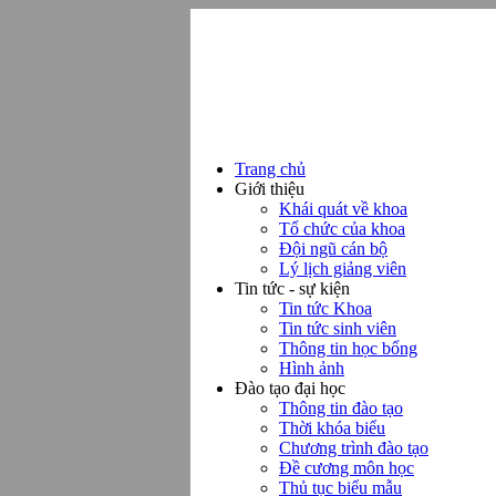
Trang chủ
Giới thiệu
Khái quát về khoa
Tổ chức của khoa
Đội ngũ cán bộ
Lý lịch giảng viên
Tin tức - sự kiện
Tin tức Khoa
Tin tức sinh viên
Thông tin học bổng
Hình ảnh
Đào tạo đại học
Thông tin đào tạo
Thời khóa biểu
Chương trình đào tạo
Đề cương môn học
Thủ tục biểu mẫu