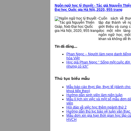
Ngôn ngữ học lý thuyết - Tác giả Nguyễn Thiệ
Đại học Quốc gia Hà Nội, 2020, 955 trang
Cuốn sách về thực
tập đại thành về n
giới thiệu và cung 
đọc một nền tảng 
ngôn ngữ học, một 
khan và không dễ th.
Tin đã đăng....
Phan Ngọc – Người làm rạng danh tiếng 
hóa Việt
Học giả Phan Ngọc “ Sống một cuộc đời
nhưng có ích”
Thủ tục biểu mẫu
Mẫu báo cáo thực tập, thực tế (dành cho
khoá tiếp theo)
Hướng dẫn sinh viên làm niên luận
Mẫu lí lịch xin việc và một số mẫu đơn d
viên
Hỏi đáp về việc học thêm ngành thứ 2
Hướng dẫn thủ tục bảo vệ luận văn thạc 
Mẫu đơn xin gia hạn thời gian học tập 
HVCH