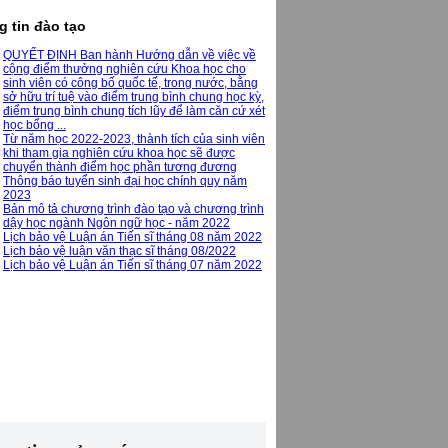
 tin đào tạo
QUYẾT ĐỊNH Ban hành Hướng dẫn về việc về
cộng điểm thưởng nghiên cứu Khoa học cho
sinh viên có công bố quốc tế, trong nước, bằng
sở hữu trí tuệ vào điểm trung bình chung học kỳ,
điểm trung bình chung tích lũy để làm căn cứ xét
học bổng ...
Từ năm học 2022-2023, thành tích của sinh viên
khi tham gia nghiên cứu khoa học sẽ được
chuyển thành điểm học phần tương đương
Thông báo tuyển sinh đại học chính quy năm
2023
Bản mô tả chương trình đào tạo và chương trình
dậy học ngành Ngôn ngữ học - năm 2022
Lịch bảo vệ Luận án Tiến sĩ tháng 08 năm 2022
Lịch bảo vệ luận văn thạc sĩ tháng 08/2022
Lịch bảo vệ Luận án Tiến sĩ tháng 07 năm 2022