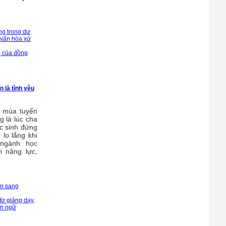
ng trong dư
ề văn hóa xứ
g của đồng
 là tình yêu
 mùa tuyển
g là lúc cha
c sinh đứng
 lo lắng khi
 ngành học
 năng lực,
vn sang
ừ giảng dạy,
gôn ngữ