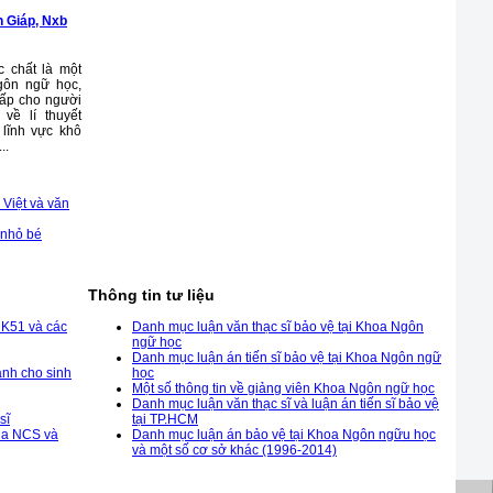
n Giáp, Nxb
 chất là một
gôn ngữ học,
cấp cho người
về lí thuyết
lĩnh vực khô
..
Việt và văn
 nhỏ bé
Thông tin tư liệu
 K51 và các
Danh mục luận văn thạc sĩ bảo vệ tại Khoa Ngôn
ngữ học
Danh mục luận án tiến sĩ bảo vệ tại Khoa Ngôn ngữ
ành cho sinh
học
Một số thông tin về giảng viên Khoa Ngôn ngữ học
Danh mục luận văn thạc sĩ và luận án tiến sĩ bảo vệ
sĩ
tại TP.HCM
của NCS và
Danh mục luận án bảo vệ tại Khoa Ngôn ngữu học
và một số cơ sở khác (1996-2014)