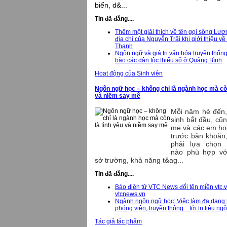
biển, d&...
Tin đã đăng....
Thêm một giải thích về tên gọi sông Lươ
địa chí của Nguyễn Trãi khi giới thiệu v
Thanh
Ngôn ngữ và giá trị văn hóa truyền thốn
bào các dân tộc thiểu số ở Quảng Bình
Hoạt động của Sinh viên
Ngôn ngữ học – không chỉ là ngành học mà còn
và niềm say mê
Mỗi năm hè đến,
sinh bắt đầu, cũn
mẹ và các em họ
trước băn khoăn,
phải lựa chọn
nào phù hợp với
sở trường, khả năng t&ag...
Tin đã đăng....
Báo điện tử VTC News đổi tên miền vtc.
vtcnews.vn
Ngành ngôn ngữ học: Việc làm đa dạng t
phóng viên, truyền thông... tới trị liệu n
Tác giả tác phẩm