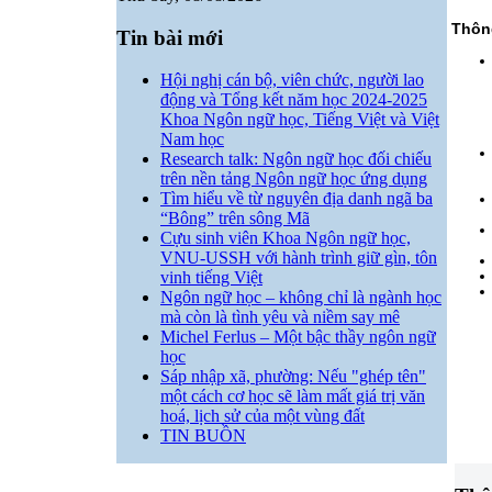
Thông
Tin bài mới
Hội nghị cán bộ, viên chức, người lao
động và Tổng kết năm học 2024-2025
Khoa Ngôn ngữ học, Tiếng Việt và Việt
Nam học
Research talk: Ngôn ngữ học đối chiếu
trên nền tảng Ngôn ngữ học ứng dụng
Tìm hiểu về từ nguyên địa danh ngã ba
“Bông” trên sông Mã
Cựu sinh viên Khoa Ngôn ngữ học,
VNU-USSH với hành trình giữ gìn, tôn
vinh tiếng Việt
Ngôn ngữ học – không chỉ là ngành học
mà còn là tình yêu và niềm say mê
Michel Ferlus – Một bậc thầy ngôn ngữ
học
Sáp nhập xã, phường: Nếu "ghép tên"
một cách cơ học sẽ làm mất giá trị văn
hoá, lịch sử của một vùng đất
TIN BUỒN