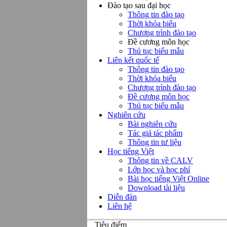
Đào tạo sau đại học
Thông tin đào tạo
Thời khóa biểu
Chương trình đào tạo
Đề cương môn học
Thủ tục biểu mẫu
Liên kết quốc tế
Thông tin đào tạo
Thời khóa biểu
Chương trình đào tạo
Đề cương môn học
Thủ tục biểu mẫu
Nghiên cứu
Bài nghiên cứu
Tác giả tác phẩm
Thông tin tư liệu
Học tiếng Việt
Thông tin về CALV
Lớp học và học phí
Bài học tiếng Việt Online
Download tài liệu
Diễn đàn
Liên hệ
Tiêu điểm