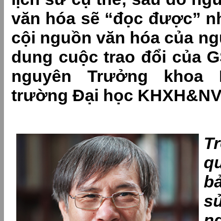
văn hóa sẽ “đọc được” n
cội nguồn văn hóa của ngư
dung cuộc trao đổi của GS
nguyên Trưởng khoa 
trường Đại học KHXH&NV 
T
qu
b
s
n