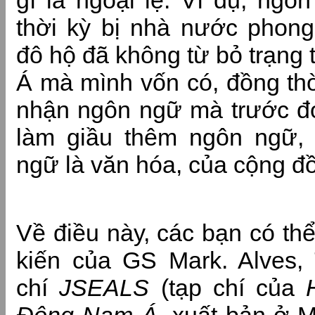
gì là ngoại lệ. Ví dụ, ngô
thời kỳ bị nhà nước phon
đô hộ đã không từ bỏ trạng
Á mà mình vốn có, đồng thờ
nhận ngôn ngữ mà trước đ
làm giầu thêm ngôn ngữ,
ngữ là văn hóa, của cộng đồ
Về điều này, các bạn có th
kiến của GS Mark. Alves, 
chí
JSEALS
(tạp chí của