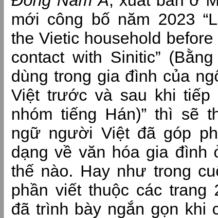
Đông Nam Á
, xuất bản ở M
mới công bố năm 2023 “Le
the Vietic household before
contact with Sinitic” (Bằ
dùng trong gia đình của n
Việt trước và sau khi tiế
nhóm tiếng Hán)” thì sẽ t
ngữ người Việt đã góp p
dạng về văn hóa gia đình 
thế nào. Hay như trong cu
phần viết thuộc các trang 
đã trình bày ngắn gọn khi 