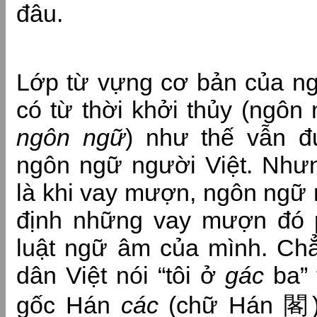
đâu.
Lớp từ vựng cơ bản của ng
có từ thời khởi thủy (ngôn
ngôn ngữ
) như thế vẫn đ
ngôn ngữ người Việt. Nhưn
là khi vay mượn, ngôn ngữ 
định những vay mượn đó p
luật ngữ âm của mình. Chẳ
dân Việt nói “tôi ở
gác
ba” 
gốc Hán
các
(chữ Hán 閣) 