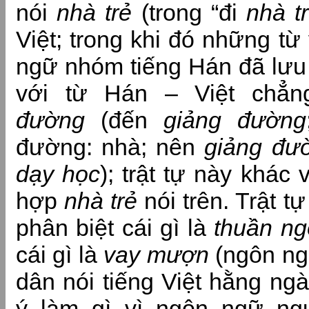
nói
nhà trẻ
(trong “đi
nhà t
Việt; trong khi đó những t
ngữ nhóm tiếng Hán đã lưu 
với từ Hán – Việt chẳ
đường
(đến
giảng đường
đường: nhà; nên
giảng đư
dạy học
); trật tự này khác 
hợp
nhà trẻ
nói trên. Trật t
phân biệt cái gì là
thuần ng
cái gì là
vay mượn
(ngôn ng
dân nói tiếng Việt hằng ng
ý làm gì vì ngôn ngữ ngư