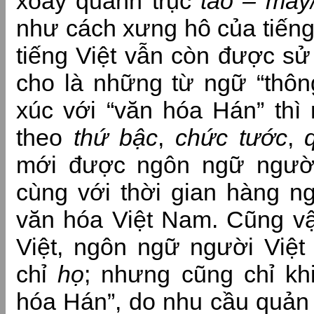
xoay quanh trục
tao – mày
như cách xưng hô của tiến
tiếng Việt vẫn còn được s
cho là những từ ngữ “thông
xúc với “văn hóa Hán” thì
theo
thứ bậc
,
chức tước
,
mới được ngôn ngữ người
cùng với thời gian hàng n
văn hóa Việt Nam. Cũng vậy
Việt, ngôn ngữ người Việt
chỉ
họ
; nhưng cũng chỉ khi
hóa Hán”, do nhu cầu quản tr