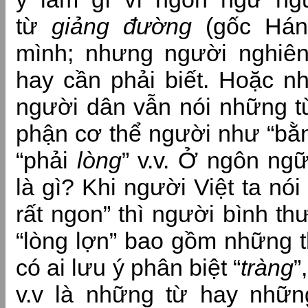
từ
giảng đường
(gốc Hán)
mình; nhưng người nghiên
hay cần phải biết. Hoặc nh
người dân vẫn nói những t
phận cơ thể người như “b
“phải
lòng
” v.v. Ở ngôn ngữ
là gì? Khi người Việt ta n
rất ngon” thì người bình t
“lòng lợn” bao gồm những t
có ai lưu ý phân biệt “
tràng
”,
v.v là những từ hay nhữ