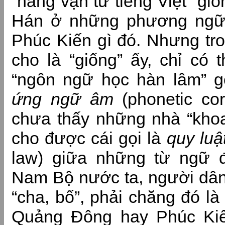
“hàng vạn từ tiếng Việt” giố
Hán ở những phương ngữ
Phúc Kiến gì đó. Nhưng tr
cho là “giống” ấy, chỉ có 
“ngôn ngữ học hàn lâm” g
ứng
ngữ âm
(phonetic co
chưa thấy những nhà “khoa
cho được cái gọi là
quy lu
law) giữa những từ ngữ 
Nam Bộ nước ta, người dâ
“cha, bố”, phải chăng đó l
Quảng Đông hay Phúc Kiế