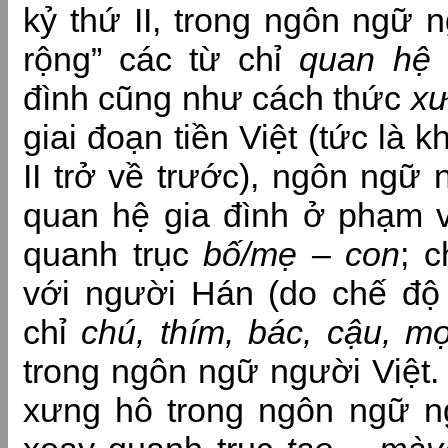
kỷ thứ II, trong ngôn ngữ 
rộng” các từ chỉ
quan hệ 
đình cũng như cách thức
xư
giai đoạn tiền Việt (tức là 
II trở về trước), ngôn ngữ 
quan hệ gia đình ở phạm v
quanh trục
bố/mẹ – con
; c
với người Hán (do chế độ 
chỉ
chú, thím, bác, cậu, mợ
trong ngôn ngữ người Việt.
xưng hô trong ngôn ngữ ng