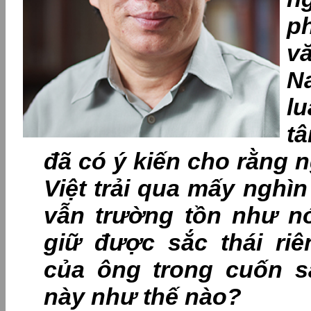
p
v
N
l
t
đã có ý kiến cho rằng 
Việt trải qua mấy nghì
vẫn trường tồn như n
giữ được sắc thái ri
của ông trong cuốn s
này như thế nào?