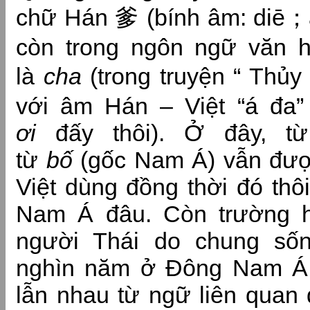
chữ Hán 爹 (bính âm: diē；â
còn trong ngôn ngữ văn h
là
cha
(trong truyện “ Th
với âm Hán – Việt “á đa”
ơi
đấy thôi). Ở đây, 
từ
bố
(gốc Nam Á) vẫn đượ
Việt dùng đồng thời đó thô
Nam Á đâu. Còn trường h
người Thái do chung số
nghìn năm ở Đông Nam Á
lẫn nhau từ ngữ liên quan