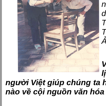
n
d
T
Ả
l
người Việt giúp chúng ta 
nào về cội nguồn văn hóa