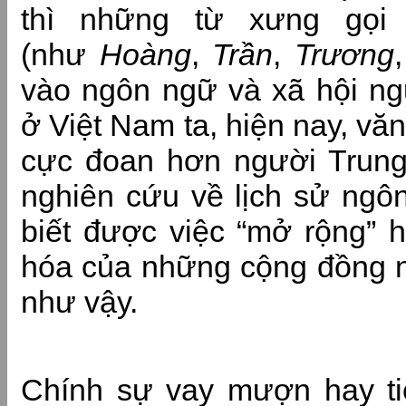
thì những từ xưng gọi
(như
Hoàng
,
Trần
,
Trương
vào ngôn ngữ và xã hội ng
ở Việt Nam ta, hiện nay, vă
cực đoan hơn người Trun
nghiên cứu về lịch sử ngô
biết được việc “mở rộng” h
hóa của những cộng đồng n
như vậy.
Chính sự vay mượn hay t