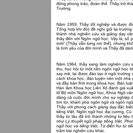
động phong trào, đoàn thể. Thầy trở thà
Trường.
Năm 1959, Thầy tốt nghiệp và được đ
Tổng hợp khi đó) đề nghị giữ lại trườn
thành nhà nghiên cứu và giảng dạy văn
thầy đến với Ngôn ngữ học. Vậy là, số 
mới” (Thầy vẫn từng nói thế), nhưng kh
là tình yêu của đời mình và Thầy đã dành
Năm 1964, thầy sang làm nghiên cứu s
thu, học hỏi từ một nền ngôn ngữ học lớ
say mê, lại được đào tạo ở ngôi trường 
cách khoa học, đào luyện nên một nhà g
và đầy bản lĩnh trong khoa học. Bản luậ
Hàn lâm Khoa học Liên Xô đánh giá xuấ
tổ Bộ môn Ngôn ngữ học, Khoa Ngữ vă
dâng cả cuộc đời mình cho sự nghiệp 
tìm tòi, khám phá ngôn ngữ và ngôn ngữ 
Thầy với phong cách giảng dạy đặc bi
tiếng Việt, Ngôn ngữ học đại cương, Cú 
thầy từ lâu đã trở thành những tư liệ
như
Lý thuyết ngữ pháp tiếng Việt, Pho
ngữ học và tiếng Việt, Từ điển hư từ tiế
trăm bài nghiên cứu khác.