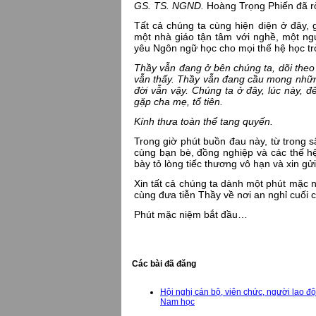
GS. TS. NGND.
Hoàng Trọng Phiến đã rờ
Tất cả chúng ta cùng hiện diện ở đây, 
một nhà giáo tận tâm với nghề, một ng
yêu Ngôn ngữ học cho mọi thế hệ học tr
Thầy
vẫn đang ở bên chúng ta, dõi theo
vẫn thấy.
Thầy vẫn đang cầu mong những 
đời vẫn vậy.
Chúng ta ở đây, lúc này, đ
gặp cha mẹ, tổ tiên.
Kính thưa toàn thể tang quyến.
Trong giờ phút buồn đau này, từ trong
cùng bạn bè, đồng nghiệp và các thế h
bày tỏ lòng tiếc thương vô hạn và xin gửi
Xin tất cả chúng ta dành một phút mặc 
cùng đưa tiễn Thầy về nơi an nghỉ cuối c
Phút mặc niệm bắt đầu…
Các bài đã đăng
Hội nghị cán bộ, viên chức, người lao 
Nam học