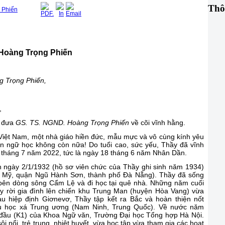
Thô
 Phiến
Hoàng Trọng
Phiến
g Trọng
Phiến
,
,
n đưa
GS. TS. NGND. Hoàng Trọng
Phiến
về cõi vĩnh hằng.
Việt Nam, một nhà giáo hiền đức, mẫu mực và vô cùng kính yêu
ôn ngữ học không còn nữa! Do tuổi cao, sức yếu, Thầy đã vĩnh
16 tháng 7 năm 2022, tức là ngày 18 tháng 6 năm Nhân Dần.
 ngày 2/1/1932 (hồ sơ viên chức của Thầy ghi sinh năm 1934)
ê Mỹ, quận Ngũ Hành Sơn, thành phố Đà Nẵng). Thầy đã sống
 bên dòng sông Cẩm Lệ và đi học tại quê nhà. Những năm cuối
y rời gia đình lên chiến khu Trung Man (huyện Hòa Vang) vừa
au hiệp định Giơnevơ, Thầy tập kết ra Bắc và hoàn thiện nốt
hu học xá Trung ương (Nam Ninh, Trung Quốc). Về nước năm
a đầu (K1) của Khoa Ngữ văn, Trường Đại học Tổng hợp Hà Nội.
 nổi, trẻ trung, nhiệt huyết, vừa học tập vừa tham gia các hoạt