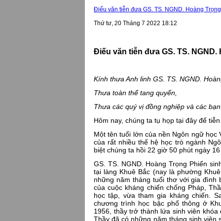
Điếu văn tiễn đưa GS. TS. NGND. Hoàng Trọng
Thứ tư, 20 Tháng 7 2022 18:12
Điếu văn tiễn đưa GS.
TS
.
NGND
.
Kính thưa Anh linh GS. TS. NGND. Hoàn
Thưa toàn thể tang quyến,
Thưa các quý vị đồng nghiệp và các bạn
Hôm nay, chúng ta tụ họp tại đây để tiễ
Một tên tuổi lớn của nền Ngôn ngữ học 
của rất nhiều thế hệ học trò ngành Ng
biệt chúng ta hồi 22 giờ 50 phút ngày 
GS. TS. NGND. Hoàng Trọng Phiến sinh
tại làng Khuê Bắc (nay là phường Khu
những năm tháng tuổi thơ với gia đình
của cuộc kháng chiến chống Pháp, Thầ
học tập, vừa tham gia kháng chiến. S
chương trình học bậc phổ thông ở K
1956, thầy trở thành lứa sinh viên khó
Thầy đã có những năm tháng sinh viên sôi