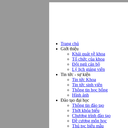
Trang chủ
Giới thiệu
Khái quát về khoa
Tổ chức của khoa
Đội ngũ cán bộ
Lý lịch giảng viên
Tin tức - sự kiện
Tin tức Khoa
Tin tức sinh viên
Thông tin học bổng
Hình ảnh
Đào tạo đại học
Thông tin đào tạo
Thời khóa biểu
Chương trình đào tạo
Đề cương môn học
Thủ tục biểu mẫu