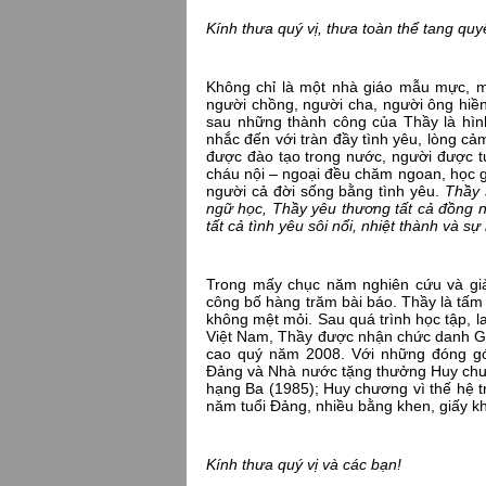
Kính thưa
quý vị
, thưa toàn thể tang quy
Không chỉ là một nhà giáo mẫu mực, m
người chồng, người cha, người ông hiền
sau những thành công của Thầy là hìn
nhắc đến với tràn đầy tình yêu, lòng c
được đào tạo trong nước, người được tu
cháu nội – ngoại đều chăm ngoan, học g
người cả đời sống bằng tình yêu.
Thầy 
ngữ học, Thầy yêu thương tất cả đồng ng
tất cả tình yêu sôi nổi, nhiệt thành và 
Trong mấy chục năm nghiên cứu và gi
công bố hàng trăm bài báo. Thầy là tấm 
không mệt mỏi. Sau quá trình học tập, 
Việt Nam, Thầy được nhận chức danh G
cao quý năm 2008. Với những đóng gó
Đảng và Nhà nước tặng thưởng Huy chư
hạng Ba (1985); Huy chương vì thế hệ 
năm tuổi Đảng, nhiều bằng khen, giấy k
Kính thưa quý vị và các bạn!