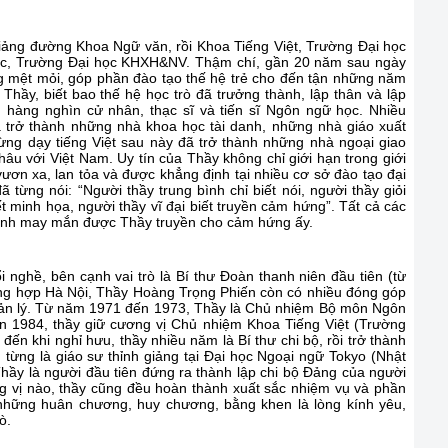
iảng đường Khoa Ngữ văn, rồi Khoa Tiếng Việt, Trường Đại học
c, Trường Đại học KHXH&NV. Thậm chí, gần 20 năm sau ngày
g mệt mỏi, góp phần đào tạo thế hệ trẻ cho đến tận những năm
Thầy, biết bao thế hệ học trò đã trưởng thành, lập thân và lập
 hàng nghìn cử nhân, thạc sĩ và tiến sĩ Ngôn ngữ học. Nhiều
ã trở thành những nhà khoa học tài danh, những nhà giáo xuất
ừng dạy tiếng Việt sau này đã trở thành những nhà ngoại giao
hâu với Việt Nam. Uy tín của Thầy không chỉ giới hạn trong giới
ơn xa, lan tỏa và được khẳng định tại nhiều cơ sở đào tạo đại
ã từng nói: “Người thầy trung bình chỉ biết nói, người thầy giỏi
iết minh họa, người thầy vĩ đại biết truyền cảm hứng”. Tất cả các
 mình may mắn được Thầy truyền cho cảm hứng ấy.
nghề, bên cạnh vai trò là Bí thư Đoàn thanh niên đầu tiên (từ
ng hợp Hà Nội, Thầy Hoàng Trọng Phiến còn có nhiều đóng góp
uản lý. Từ năm 1971 đến 1973, Thầy là Chủ nhiệm Bộ môn Ngôn
 1984, thầy giữ cương vị Chủ nhiệm Khoa Tiếng Việt (Trường
ến khi nghỉ hưu, thầy nhiều năm là Bí thư chi bộ, rồi trở thành
ừng là giáo sư thỉnh giảng tại Đại học Ngoại ngữ Tokyo (Nhật
hầy là người đầu tiên đứng ra thành lập chi bộ Đảng của người
ơng vị nào, thầy cũng đều hoàn thành xuất sắc nhiệm vụ và phần
 những huân chương, huy chương, bằng khen là lòng kính yêu,
ò.