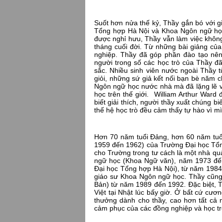
Suốt hơn nửa thế kỷ, Thầy gắn bó với g
Tổng hợp Hà Nội và Khoa Ngôn ngữ họ
được nghỉ hưu, Thầy vẫn làm việc khôn
tháng cuối đời. Từ những bài giảng của 
nghiệp. Thầy đã góp phần đào tạo nên
người trong số các học trò của Thầy đ
sắc. Nhiều sinh viên nước ngoài Thầy t
giỏi, những sứ giả kết nối bạn bè năm c
Ngôn ngữ học nước nhà mà đã lặng lẽ vư
học trên thế giới. William Arthur Ward đ
biết giải thích, người thầy xuất chúng b
thế hệ học trò đều cảm thấy tự hào vì
Hơn 70 năm tuổi Đảng, hơn 60 năm tuổi 
1959 đến 1962) của Trường Đại học Tổ
cho Trường trong tư cách là một nhà q
ngữ học (Khoa Ngữ văn), năm 1973 đến
Đại học Tổng hợp Hà Nội), từ năm 1984 đ
giáo sư Khoa Ngôn ngữ học. Thầy cũng t
Bản) từ năm 1989 đến 1992. Đặc biệt, T
Việt tại Nhật lúc bấy giờ. Ở bất cứ cư
thưởng dành cho thầy, cao hơn tất cả
cảm phục của các đồng nghiệp và học tr