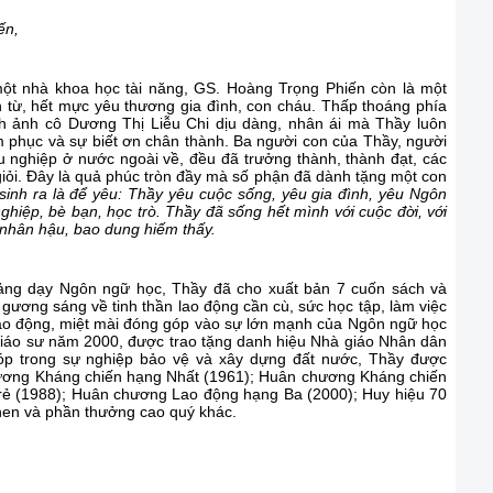
ến,
ột nhà khoa học tài năng, GS. Hoàng Trọng Phiến còn là một
 từ, hết mực yêu thương gia đình, con cháu. Thấp thoáng phía
h ảnh cô Dương Thị Liễu Chi dịu dàng, nhân ái mà Thầy luôn
ảm phục và sự biết ơn chân thành. Ba người con của Thầy, người
 nghiệp ở nước ngoài về, đều đã trưởng thành, thành đạt, các
iỏi. Đây là quả phúc tròn đầy mà số phận đã dành tặng một con
sinh ra là để yêu: Thầy yêu cuộc sống, yêu gia đình, yêu Ngôn
hiệp, bè bạn, học trò. Thầy đã sống hết mình với cuộc đời, với
sự nhân hậu, bao dung hiếm thấy.
ảng dạy Ngôn ngữ học, Thầy đã cho xuất bản 7 cuốn sách và
gương sáng về tinh thần lao động cần cù, sức học tập, làm việc
lao động, miệt mài đóng góp vào sự lớn mạnh của Ngôn ngữ học
iáo sư năm 2000, được trao tặng danh hiệu Nhà giáo Nhân dân
p trong sự nghiệp bảo vệ và xây dựng đất nước, Thầy được
ơng Kháng chiến hạng Nhất (1961); Huân chương Kháng chiến
trẻ (1988); Huân chương Lao động hạng Ba (2000); Huy hiệu 70
hen và phần thưởng cao quý khác.