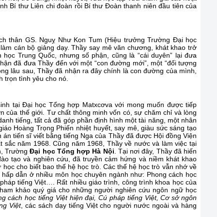
nh Bí thư Liên chi đoàn rồi Bí thư Đoàn thanh niên đầu tiên của
ích thân GS. Nguỵ Như Kon Tum (Hiệu trưởng Trường Đại học
g làm cán bộ giảng dạy. Thầy say mê văn chương, khát khao trở
 học Trung Quốc, nhưng số phận, cũng là “cái duyên” lại đưa
phận đã đưa Thầy đến với một “con đường mới”, một “đối tượng
ông lâu sau, Thầy đã nhận ra đây chính là con đường của mình,
 trọn tình yêu cho nó.
inh tại Đại học Tổng hợp Matxcơva với mong muốn được tiếp
n của thế giới. Tư chất thông minh vốn có, sự chăm chỉ và lòng
danh tiếng, tất cả đã góp phần định hình một tài năng, một nhân
iáo Hoàng Trọng Phiến nhiệt huyết, say mê, giàu sức sáng tạo
n án tiến sĩ viết bằng tiếng Nga của Thầy đã được Hội đồng Viện
t sắc năm 1968. Cũng năm 1968, Thầy về nước và làm việc tại
n, Trường
Đại học Tổng hợp Hà Nội
. Tại nơi đây, Thầy đã hiến
đào tạo và nghiên cứu, đã truyền cảm hứng và niềm khát khao
học cho biết bao thế hệ học trò. Các thế hệ học trò vẫn nhớ về
ệt hấp dẫn ở nhiều môn học chuyên ngành như: Phong cách học
pháp tiếng Việt…. Rất nhiều giáo trình, công trình khoa học của
u tham khảo quý giá cho những người nghiên cứu ngôn ngữ học
ng cách học tiếng Việt hiện đại, Cú pháp tiếng Việt, Cơ sở ngôn
ng Việt
, các sách dạy tiếng Việt cho người nước ngoài và hàng