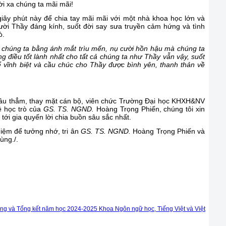
i xa chúng ta mãi mãi!
giây phút này để chia tay mãi mãi với một nhà khoa học lớn và
ười Thầy đáng kính, suốt đời say sưa truyền cảm hứng và tình
ò.
 chúng ta
bằng ánh mắt
trìu mến
, nụ cười hồn
hậu
mà chúng ta
điều tốt lành nhất cho tất cả chúng ta như Thầy vẫn vậy, suốt
ể vĩnh biệt và cầu chúc cho Thầy được bình yên, thanh thản về
 sâu thẳm, thay mặt cán bộ, viên chức Trường Đại học KHXH&NV
ệ học trò của
GS. TS. NGND.
Hoàng Trọng Phiến, chúng tôi xin
 tới gia quyến lời chia buồn sâu sắc nhất.
niệm để tưởng nhớ, tri ân
GS. TS. NGND.
Hoàng Trọng Phiến và
ùng./.
động và Tổng kết năm học 2024-2025 Khoa Ngôn ngữ học, Tiếng Việt và Việt