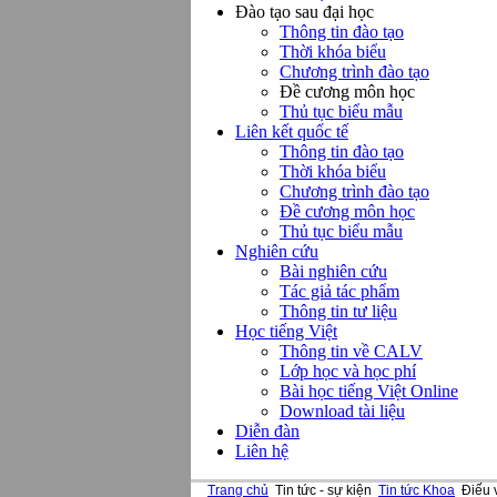
Đào tạo sau đại học
Thông tin đào tạo
Thời khóa biểu
Chương trình đào tạo
Đề cương môn học
Thủ tục biểu mẫu
Liên kết quốc tế
Thông tin đào tạo
Thời khóa biểu
Chương trình đào tạo
Đề cương môn học
Thủ tục biểu mẫu
Nghiên cứu
Bài nghiên cứu
Tác giả tác phẩm
Thông tin tư liệu
Học tiếng Việt
Thông tin về CALV
Lớp học và học phí
Bài học tiếng Việt Online
Download tài liệu
Diễn đàn
Liên hệ
Trang chủ
Tin tức - sự kiện
Tin tức Khoa
Điếu 