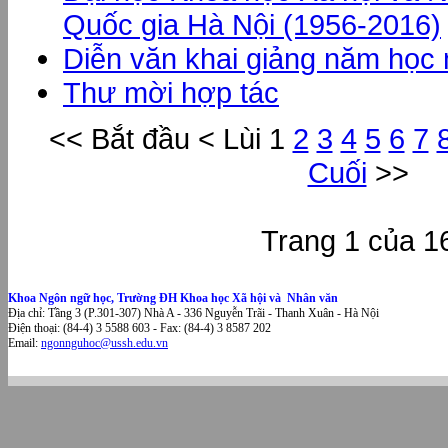
Quốc gia Hà Nội (1956-2016)
Diễn văn khai giảng năm học
Thư mời hợp tác
<<
Bắt đầu
<
Lùi
1
2
3
4
5
6
7
Cuối
>>
Trang 1 của 1
Khoa Ngôn ngữ học, Trường ĐH Khoa học Xã hội và Nhân văn
Địa chỉ: Tầng 3 (P.301-307) Nhà A - 336 Nguyễn Trãi - Thanh Xuân - Hà Nội
Điện thoại: (84-4) 3 5588 603 - Fax: (84-4) 3 8587 202
Email:
ngonnguhoc@ussh.edu.vn