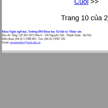
Cuối
>>
Trang 10 của 
Khoa Ngôn ngữ học, Trường ĐH Khoa học Xã hội và Nhân văn
Địa chỉ: Tầng 3 (P.301-307) Nhà A - 336 Nguyễn Trãi - Thanh Xuân - Hà Nội
Điện thoại: (84-4) 3 5588 603 - Fax: (84-4) 3 8587 202
Email:
ngonnguhoc@ussh.edu.vn