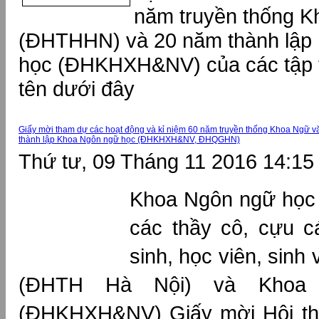
năm truyền thống 
(ĐHTHHN) và 20 năm thành lập
học (ĐHKHXH&NV) của các tập t
tên dưới đây
Giấy mời tham dự các hoạt động và kỉ niệm 60 năm truyền thống Khoa Ngữ 
thành lập Khoa Ngôn ngữ học (ĐHKHXH&NV, ĐHQGHN)
Thứ tư, 09 Tháng 11 2016 14:15
Khoa Ngôn ngữ học t
các thầy cô, cựu c
sinh, học viên, sin
(ĐHTH Hà Nội) và Khoa
(ĐHKHXH&NV) Giấy mời Hội th