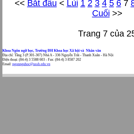
<<
Bắt đầu
<
Lùi
1
2
3
4
5
6
7
Cuối
>>
Trang 7 của 2
Khoa Ngôn ngữ học, Trường ĐH Khoa học Xã hội và Nhân văn
Địa chỉ: Tầng 3 (P.301-307) Nhà A - 336 Nguyễn Trãi - Thanh Xuân - Hà Nội
Điện thoại: (84-4) 3 5588 603 - Fax: (84-4) 3 8587 202
Email:
ngonnguhoc@ussh.edu.vn