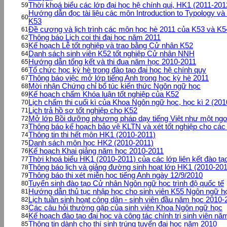
Thời khoá biểu các lớp đại học hệ chính qui, HK1 (2011-201
59
Hướng dẫn đọc tài liệu các môn Introduction to Typology v
60
K53
Đề cương và lịch trình các môn học hè 2011 của K53 và K5
61
Thông báo Lịch coi thi đại học năm 2011
62
Kế hoạch Lễ tốt nghiệp và trao bằng Cử nhân K52
63
Danh sách sinh viên K52 tốt nghiệp Cử nhân NNH
64
Hướng dẫn tổng kết và thi đua năm học 2010-2011
65
Tổ chức học kỳ hè trong đào tạo đại học hệ chính quy
66
Thông báo việc mở lớp tiếng Anh trong học kỳ hè 2011
67
Mời nhận Chứng chỉ bổ túc kiến thức Ngôn ngữ học
68
Kế hoạch chấm Khóa luận tốt nghiệp của K52
69
Lịch chấm thi cuối kì của Khoa Ngôn ngữ học, học kì 2 (201
70
Lịch trả hồ sơ tốt nghiệp cho K52
71
Mở lớp Bồi dưỡng phương pháp dạy tiếng Việt như một ngo
72
Thông báo kế hoạch bảo vệ KLTN và xét tốt nghiệp cho cá
73
Thông tin thi hết môn HK1 (2010-2011)
74
Danh sách môn học HK2 (2010-2011)
75
Kế hoạch Khai giảng năm học 2010-2011
76
Thời khoá biểu HK1 (2010-2011) của các lớp liên kết đào tạ
77
Thông báo lịch và giảng đường sinh hoạt lớp HK1 (2010-201
78
Thông báo thi xét miễn học tiếng Anh ngày 12/9/2010
79
Tuyển sinh đào tạo Cử nhân Ngôn ngữ học trình độ quốc tế
80
Hướng dẫn thủ tục nhập học cho sinh viên K55 Ngôn ngữ h
81
Lịch tuần sinh hoạt công dân - sinh viên đầu năm học 2010
82
Các câu hỏi thường gặp của sinh viên Khoa Ngôn ngữ học
83
Kế hoạch đào tạo đại học và công tác chính trị sinh viên n
84
Thông tin dành cho thí sinh trúng tuyển đại học năm 2010
85