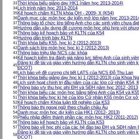
Thời khóa biểu giảng dạy HK1 (năm học 2013-2014)
33
Lịch trình năm học 2013-2014
34
Kế hoạch chấm KLTN khóa QH - 2009- X (K54)
35
Danh mục các môn học dự kiến mở lớp năm học 2013-201
36
Thông báo tổ chức lớp tiếng Anh cho các sinh viên chưa đạ
37
Hướng dẫn xây dựng đề cương môn học phù hợp với phương 
38
Thông báo kế hoạch bảo vệ KLTN của K54
39
Hướng dẫn trình bày KLTN
40
Thời khóa biểu K55, học kì 2 (2012-2013)
41
Danh sách lớp môn học học kì 2 (2012-2013)
42
Thông báo triệu tập NCS các khóa
43
Kế hoạch kiểm tra đánh giá năng lực tiếng Anh của sinh viê
44
Đăng kí đề tài và giáo viên hướng dẫn KLTN cho sinh viên
45
ĐCQT)
Lịch bảo vệ đề cương chi tiết LATS của NCS Đỗ Thu Lan
46
Thời khóa biểu giảng dạy học kì 1 (2012-2013) của Khoa N
47
Lịch sinh hoạt chính trị đầu năm của các lớp cử nhân K54, 
48
Thông báo v/v thu học phí ĐH và SĐH năm học 2012 -2013
49
Thời khóa biểu các môn học bằng tiếng Anh của K54 và K5
50
Thời khóa biểu học kì hè của lớp Cử nhân K55 (môn Cơ sở
51
Kế hoạch chấm Khóa luận tốt nghiệp của K53
52
Thông báo thi ngoại ngữ theo chuẩn châu Âu
53
Danh mục môn học dự kiến của HK1 (2012- 2013)
54
Phiếu nhập điểm thành phần các môn học HK2 (2011-2012)
55
Thông báo kế hoạch bảo vệ KLTN của K53
56
Thông báo về học phí của các hệ đào tạo ĐH và SĐH năm 
57
Đăng kí đề tài và giáo viên hướng dẫn KLTN cho sinh viên
58
ĐCQT)