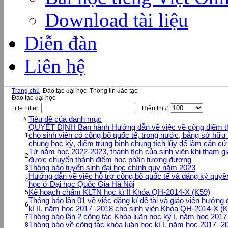
Download tài liệu
Diễn đàn
Liên hệ
Trang chủ
Đào tạo đại học
Thông tin đào tạo
Đào tạo đại học
title Filter
Hiển thị #
Tiêu đề của danh mục
#.
QUYẾT ĐỊNH Ban hành Hướng dẫn về việc về cộng điểm t
cho sinh viên có công bố quốc tế, trong nước, bằng sở hữu t
1
chung học kỳ, điểm trung bình chung tích lũy để làm căn cứ x
Từ năm học 2022-2023, thành tích của sinh viên khi tham gi
2
được chuyển thành điểm học phần tương đương
Thông báo tuyển sinh đại học chính quy năm 2023
3
Hướng dẫn về việc hỗ trợ công bố quốc tế và đăng ký quyền
4
học ở Đại học Quốc Gia Hà Nội
Kế hoạch chấm KLTN học kì II Khóa QH-2014-X (K59)
5
Thông báo lần 01 về việc đăng kí đề tài và giáo viên hướng 
6
kì II, năm học 2017 -2018 cho sinh viên Khóa QH-2014-X (
Thông báo lần 2 công tác Khóa luận học kỳ I, năm học 201
7
Thông báo về công tác khóa luận học kì I, năm học 2017 -2
8