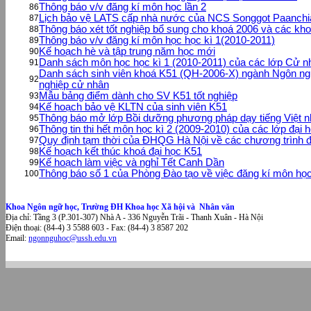
Thông báo v/v đăng kí môn học lần 2
86
Lịch bảo vệ LATS cấp nhà nước của NCS Songgot Paanch
87
Thông báo xét tốt nghiệp bổ sung cho khoá 2006 và các kh
88
Thông báo v/v đăng kí môn học học kì 1(2010-2011)
89
Kế hoạch hè và tập trung năm học mới
90
Danh sách môn học học kì 1 (2010-2011) của các lớp Cử 
91
Danh sách sinh viên khoá K51 (QH-2006-X) ngành Ngôn ng
92
nghiệp cử nhân
Mẫu bảng điểm dành cho SV K51 tốt nghiệp
93
Kế hoạch bảo vệ KLTN của sinh viên K51
94
Thông báo mở lớp Bồi dưỡng phương pháp dạy tiếng Việt n
95
Thông tin thi hết môn học kì 2 (2009-2010) của các lớp đại 
96
Quy định tạm thời của ĐHQG Hà Nội về các chương trình đào
97
Kế hoạch kết thúc khoá đại học K51
98
Kế hoạch làm việc và nghỉ Tết Canh Dần
99
Thông báo số 1 của Phòng Đào tạo về việc đăng kí môn họ
100
Khoa Ngôn ngữ học, Trường ĐH Khoa học Xã hội và Nhân văn
Địa chỉ: Tầng 3 (P.301-307) Nhà A - 336 Nguyễn Trãi - Thanh Xuân - Hà Nội
Điện thoại: (84-4) 3 5588 603 - Fax: (84-4) 3 8587 202
Email:
ngonnguhoc@ussh.edu.vn