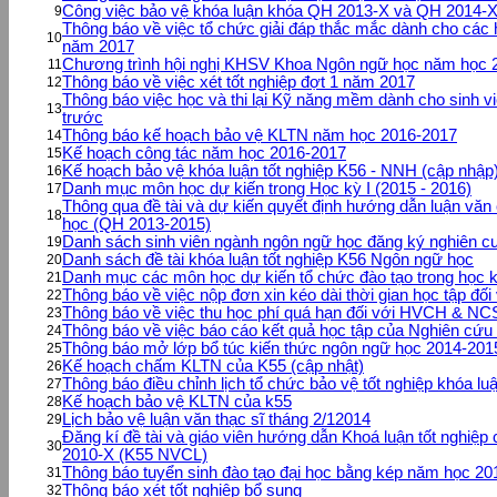
Công việc bảo vệ khóa luận khóa QH 2013-X và QH 2014-
9
Thông báo về việc tổ chức giải đáp thắc mắc dành cho các h
10
năm 2017
Chương trình hội nghị KHSV Khoa Ngôn ngữ học năm học 
11
Thông báo về việc xét tốt nghiệp đợt 1 năm 2017
12
Thông báo việc học và thi lại Kỹ năng mềm dành cho sinh v
13
trước
Thông báo kế hoạch bảo vệ KLTN năm học 2016-2017
14
Kế hoạch công tác năm học 2016-2017
15
Kế hoạch bảo vệ khóa luận tốt nghiệp K56 - NNH (cập nhập
16
Danh mục môn học dự kiến trong Học kỳ I (2015 - 2016)
17
Thông qua đề tài và dự kiến quyết định hướng dẫn luận vă
18
học (QH 2013-2015)
Danh sách sinh viên ngành ngôn ngữ học đăng ký nghiên c
19
Danh sách đề tài khóa luận tốt nghiệp K56 Ngôn ngữ học
20
Danh mục các môn học dự kiến tổ chức đào tạo trong học 
21
Thông báo về việc nộp đơn xin kéo dài thời gian học tập đ
22
Thông báo về việc thu học phí quá hạn đối với HVCH & NC
23
Thông báo về việc báo cáo kết quả học tập của Nghiên cứu 
24
Thông báo mở lớp bổ túc kiến thức ngôn ngữ học 2014-201
25
Kế hoạch chấm KLTN của K55 (cập nhật)
26
Thông báo điều chỉnh lịch tổ chức bảo vệ tốt nghiệp khóa 
27
Kế hoạch bảo vệ KLTN của k55
28
Lịch bảo vệ luận văn thạc sĩ tháng 2/12014
29
Đăng kí đề tài và giáo viên hướng dẫn Khoá luận tốt nghiệp
30
2010-X (K55 NVCL)
Thông báo tuyển sinh đào tạo đại học bằng kép năm học 201
31
Thông báo xét tốt nghiệp bổ sung
32