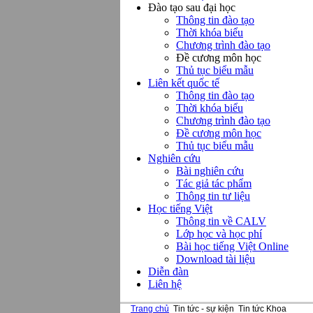
Đào tạo sau đại học
Thông tin đào tạo
Thời khóa biểu
Chương trình đào tạo
Đề cương môn học
Thủ tục biểu mẫu
Liên kết quốc tế
Thông tin đào tạo
Thời khóa biểu
Chương trình đào tạo
Đề cương môn học
Thủ tục biểu mẫu
Nghiên cứu
Bài nghiên cứu
Tác giả tác phẩm
Thông tin tư liệu
Học tiếng Việt
Thông tin về CALV
Lớp học và học phí
Bài học tiếng Việt Online
Download tài liệu
Diễn đàn
Liên hệ
Trang chủ
Tin tức - sự kiện
Tin tức Khoa