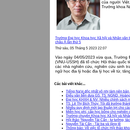
của người Việt
Trưởng khoa N
Trường Đại học Khoa học Xã hội và Nhân văn t
châu Á lần thứ 5
Thứ sáu, 05 Tháng 5 2023 22:07
Vào ngày 04/05/2023 vừa qua, Trường Đ
(VNU-USSH) đã tổ chức Hội thảo quốc tế 
các nhà nghiên cứu, nghiên cứu sinh t
ngữ học địa lý hoặc địa lý học về từ, tăng
Các bài viết khác...
Tiếng Na'vi độc nhất vô nhị làm nên bản 
Điếu văn tiễn đưa GS. TS. NGND. Hoàn
Đại học KHXH & NV: Nhiều chính sách mớ
TS. Lê Thị Bích Thủy: Tôi đã trưởng thàn
Nhiều quy định mới tạo thuận lợi cho cá
Miễn học phí, cấp học bổng cho nghiên c
Trường chuyên Khoa học Xã hội và Nhân 
Hội thảo “Nguyễn Tài Cẩn - tư tưởng, tá
Nguyễn Tài Cẩn - Tài ba và lặng lẽ
Thông báo: Về việc tổ chức Hội thảo