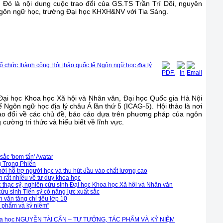
. Đó là nội dung cuộc trao đổi của GS.TS Trần Trí Dõi, nguyên
gôn ngữ học, trường Đại học KHXH&NV với Tia Sáng.
ổ chức thành công Hội thảo quốc tế Ngôn ngữ học địa lý
ại học Khoa học Xã hội và Nhân văn, Đại học Quốc gia Hà Nội
Ngôn ngữ học địa lý châu Á lần thứ 5 (ICAG-5). Hội thảo là nơi
rao đổi về các chủ đề, báo cáo dựa trên phương pháp của ngôn
 cường tri thức và hiểu biết về lĩnh vực.
sắc 'bom tấn' Avatar
g Trọng Phiến
i hỗ trợ người học và thu hút đầu vào chất lượng cao
h rất nhiều về tư duy khoa học
c thạc sỹ, nghiên cứu sinh Đại học Khoa học Xã hội và Nhân văn
ứu sinh Tiến sỹ có năng lực xuất sắc
văn tăng chỉ tiêu lớp 10
c phẩm và kỷ niệm”
 khoa học NGUYỄN TÀI CẨN – TƯ TƯỞNG, TÁC PHẨM VÀ KỶ NIỆM