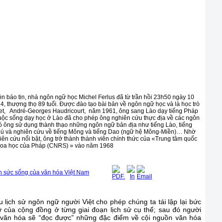
n báo tin, nhà ngôn ngữ học Michel Ferlus đã từ trần hồi 23h50 ngày 10
, thượng thọ 89 tuổi. Được đào tạo bài bản về ngôn ngữ học và là học trò
et, André-Georges Haudricourt, năm 1961, ông sang Lào dạy tiếng Pháp
ộc sống dạy học ở Lào đã cho phép ông nghiên cứu thực địa về các ngôn
ó ông sử dụng thành thạo những ngôn ngữ bản địa như tiếng Lào, tiếng
Mú và nghiên cứu về tiếng Mông và tiếng Dao (ngữ hệ Mông-Miền)… Nhờ
iên cứu nổi bật, ông trở thành thành viên chính thức của «Trung tâm quốc
hoa học của Pháp (CNRS) » vào năm 1968
n sức sống của văn hóa Việt Nam
u lịch sử ngôn ngữ người Việt cho phép chúng ta tái lập lại bức
 của cộng đồng ở từng giai đoạn lịch sử cụ thể; sau đó người
 văn hóa sẽ “đọc được” những đặc điểm về cội nguồn văn hóa