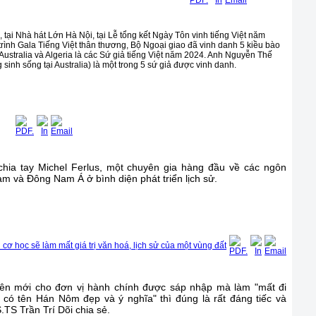
, tại Nhà hát Lớn Hà Nội, tại Lễ tổng kết Ngày Tôn vinh tiếng Việt năm
ình Gala Tiếng Việt thân thương, Bộ Ngoại giao đã vinh danh 5 kiều bào
Australia và Algeria là các Sứ giả tiếng Việt năm 2024. Anh Nguyễn Thế
sinh sống tại Australia) là một trong 5 sứ giả được vinh danh.
hia tay Michel Ferlus, một chuyên gia hàng đầu về các ngôn
m và Đông Nam Á ở bình diện phát triển lịch sử.
ơ học sẽ làm mất giá trị văn hoá, lịch sử của một vùng đất
tên mới cho đơn vị hành chính được sáp nhập mà làm "mất đi
 có tên Hán Nôm đẹp và ý nghĩa" thì đúng là rất đáng tiếc và
TS Trần Trí Dõi chia sẻ.