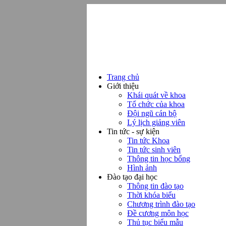
Trang chủ
Giới thiệu
Khái quát về khoa
Tổ chức của khoa
Đội ngũ cán bộ
Lý lịch giảng viên
Tin tức - sự kiện
Tin tức Khoa
Tin tức sinh viên
Thông tin học bổng
Hình ảnh
Đào tạo đại học
Thông tin đào tạo
Thời khóa biểu
Chương trình đào tạo
Đề cương môn học
Thủ tục biểu mẫu