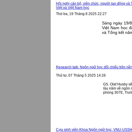
Hội nghị cán bộ, viên chức, người lao động v
Việt và Việt Nam học
Thứ ba, 19 Tháng 8 2025 22:27
Sáng ngày 19/8/
Việt Nam học đã
và Tổng kết nă
Research talk: Ngôn ngữ học đối chiếu trên n
Thứ tư, 07 Tháng 5 2025 14:26
GS. Olaf Husby sẽ
lâu năm về ngôn n
phòng 307E, Trư
Cựu sinh viên Khoa Ngôn ngữ học, VNU-USSH với