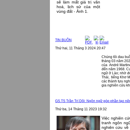
TIN BUỒN
Thứ hai, 11 Tháng 3 2024 20:47
Chúng tôi đau buồ
tháng 03 năm 2024
của André Martin
đến năm 1968. Cu
ngữ ở Lào; nhờ đ
Thái, tiếng Khơ 
các thành tựu ngh
gia nghiên cứu k
GS.TS Trần Trí Dõi: Ngôn ngữ góp phần tạo nê
Thứ ba, 14 Tháng 11 2023 19:32
Việc nghiên cứ
tranh ngôn ngữ
nghiên cứu về