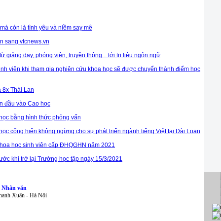
mà còn là tình yêu và niềm say mê
vn sang vtcnews.vn
giảng dạy, phóng viên, truyền thông... tới trị liệu ngôn ngữ
inh viên khi tham gia nghiên cứu khoa học sẽ được chuyển thành điểm học
a 8x Thái Lan
ển đầu vào Cao học
 học bằng hình thức phỏng vấn
ọc cống hiến không ngừng cho sự phát triển ngành tiếng Việt tại Đài Loan
 khoa học sinh viên cấp ĐHQGHN năm 2021
trước khi trở lại Trường học tập ngày 15/3/2021
à Nhân văn
Thanh Xuân - Hà Nội