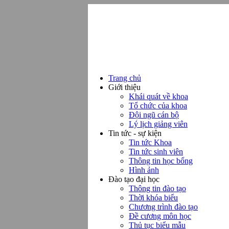
Trang chủ
Giới thiệu
Khái quát về khoa
Tổ chức của khoa
Đội ngũ cán bộ
Lý lịch giảng viên
Tin tức - sự kiện
Tin tức Khoa
Tin tức sinh viên
Thông tin học bổng
Hình ảnh
Đào tạo đại học
Thông tin đào tạo
Thời khóa biểu
Chương trình đào tạo
Đề cương môn học
Thủ tục biểu mẫu