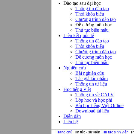
Đào tạo sau đại học
Thông tin đào tạo
Thời khóa biểu
Chương trình đào tạo
Đề cương môn học
Thủ tục biểu mẫu
Liên kết quốc tế
Thông tin đào tạo
Thời khóa biểu
Chương trình đào tạo
Đề cương môn học
Thủ tục biểu mẫu
Nghiên cứu
Bài nghiên cứu
Tác giả tác phẩm
Thông tin tư liệu
Học tiếng Việt
Thông tin về CALV
Lớp học và học phí
Bài học tiếng Việt Online
Download tài liệu
Diễn đàn
Liên hệ
Trang chủ
Tin tức - sự kiện
Tin tức sinh viên
Th