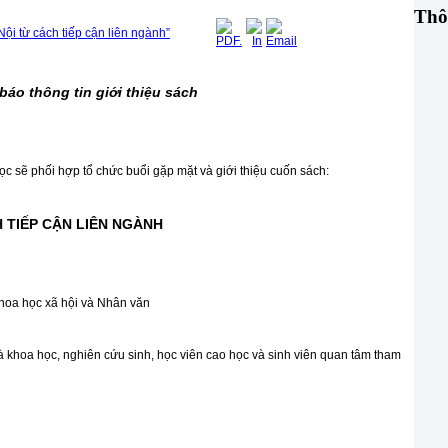
Thô
Nội từ cách tiếp cận liên ngành”
áo thông tin giới thiệu sách
 sẽ phối hợp tổ chức buổi gặp mặt và giới thiệu cuốn sách:
H TIẾP CẬN LIÊN NGÀNH
hoa học xã hội và Nhân văn
à khoa học, nghiên cứu sinh, học viên cao học và sinh viên quan tâm tham