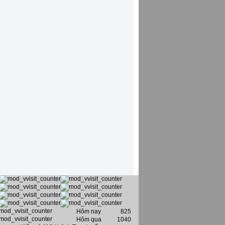
Hôm nay
825
Hôm qua
1040