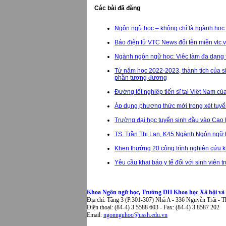
Các bài đã đăng
Ngôn ngữ học – không chỉ là ngành học 
Báo điện tử VTC News đổi tên miền vtc.
Ngành ngôn ngữ học: Việc làm đa dạng từ 
Từ năm học 2022-2023, thành tích của s
phần tương đương
Đường tốt nghiệp tiến sĩ tại Việt Nam củ
Áp dụng phương thức mới trong xét tuy
Trường đại học tuyển sinh đầu vào Cao
TS. Trần Thị Lan, K45 Ngành Ngôn ngữ h
Khen thưởng 20 công trình nghiên cứu
Yêu cầu khai báo y tế đối với sinh viên 
Khoa Ngôn ngữ học, Trường ĐH Khoa học Xã hội v
Địa chỉ: Tầng 3 (P.301-307) Nhà A - 336 Nguyễn Trãi - 
Điện thoại: (84-4) 3 5588 603 - Fax: (84-4) 3 8587 202
Email:
ngonnguhoc@ussh.edu.vn