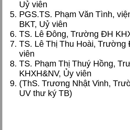
Uỷ viên
PGS.TS. Phạm Văn Tình, viện
BKT, Uỷ viên
TS. Lê Đông, Trường ĐH KH
TS. Lê Thị Thu Hoài, Trườn
viên
TS. Phạm Thị Thuý Hồng, T
KHXH&NV, Ủy viên
(ThS. Trương Nhật Vinh, T
UV thư ký TB)