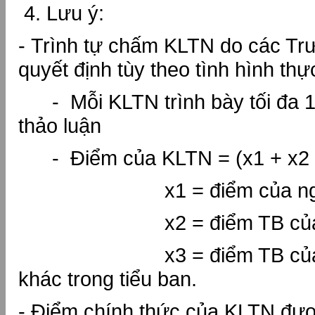
4. Lưu ý:
- Trình tự chấm KLTN do các Tr
quyết định tùy theo tình hình thực
- Mỗi KLTN trình bày tối đa 10
thảo luận
- Điểm của KLTN = (x1 + x2 +x
x1 = điểm của người
x2 = điểm TB của 2 
x3 = điểm TB của các
khác trong tiểu ban.
- Điểm chính thức của KLTN đượ