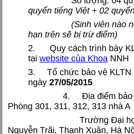
Số lượng: 04 quy
quyển tiếng Việt + 02 quyển
(Sinh viên nào nộp 
hạn trên sẽ bị trừ điểm)
2. Quy cách trình bày K
tại
website của Khoa
NNH
3. Tổ chức bảo vệ KLTN 
ngày
27/05/2015
4. Địa điểm bảo 
Phòng 301, 311, 312, 313 nhà A
Trường Đại học KH
Nguyễn Trãi, Thanh Xuân, Hà Nộ