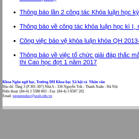
Thông báo lần 2 công tác Khóa luận học k
Thông báo về công tác khóa luận học kì I
Công việc bảo vệ khóa luận khóa QH 201
Thông báo về việc tổ chức giải đáp thắc m
thi Cao học đợt 1 năm 2017
Khoa Ngôn ngữ học, Trường ĐH Khoa học Xã hội và Nhân văn
Địa chỉ: Tầng 3 (P.301-307) Nhà A - 336 Nguyễn Trãi - Thanh Xuân - Hà Nội
Điện thoại: (84-4) 3 5588 603 - Fax: (84-4) 3 8587 202
Email:
ngonnguhoc@ussh.edu.vn