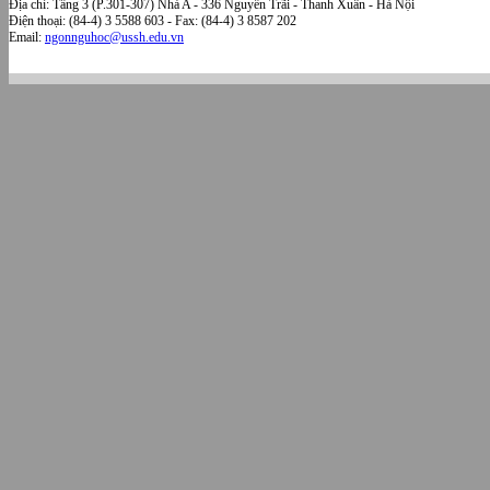
Địa chỉ: Tầng 3 (P.301-307) Nhà A - 336 Nguyễn Trãi - Thanh Xuân - Hà Nội
Điện thoại: (84-4) 3 5588 603 - Fax: (84-4) 3 8587 202
Email:
ngonnguhoc@ussh.edu.vn