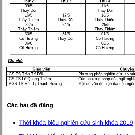
Thứ 2
Thứ 3
Thứ 4
09/5
11/5
Thày Dõi
Thày Dõi
16/5
17/5
18/5
Thày Thiêm
Thày Dõi
Thày Thiêm
23/5
24/5
25/5
Thày Thiêm
Thày Thiêm
30/5
31/5
01/6
Cô Hương
Thày Dõi
Cô Hương
06/6
08/6
Cô Hương
Cô Hương
Ghi chú
:
Giáo viên
Chuyên 
GS.TS Trần Trí Dõi
Phương pháp nghiên cứu so sán
GS.TS Lê Quang Thiêm
Các phương pháp của ngữ nghĩ
PGS.TS Vũ Thị Thanh Hương
Một số vấn đề hiện đại của ngô
Các bài đã đăng
Thời khóa biểu nghiên cứu sinh khóa 2019