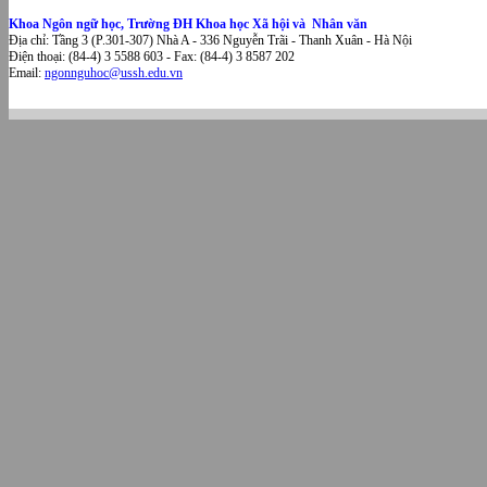
Khoa Ngôn ngữ học, Trường ĐH Khoa học Xã hội và Nhân văn
Địa chỉ: Tầng 3 (P.301-307) Nhà A - 336 Nguyễn Trãi - Thanh Xuân - Hà Nội
Điện thoại: (84-4) 3 5588 603 - Fax: (84-4) 3 8587 202
Email:
ngonnguhoc@ussh.edu.vn