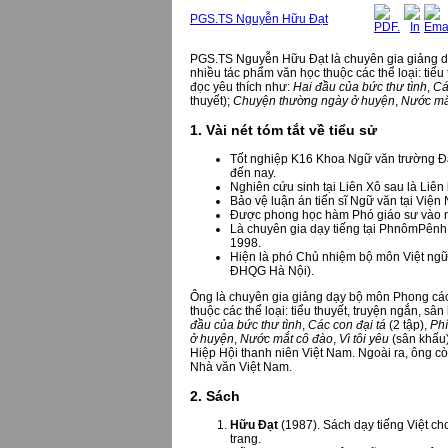
PGS.TS Nguyễn Hữu Đạt
PGS.TS Nguyễn Hữu Đạt là chuyên gia giảng dạ
nhiều tác phẩm văn học thuộc các thể loại: tiểu
đọc yêu thích như:
Hai đầu của bức thư tình
,
Cá
thuyết);
Chuyện thường ngày ở huyện
,
Nước mắ
1. Vài nét tóm tắt về tiểu sử
Tốt nghiệp K16 Khoa Ngữ văn trường Đạ
đến nay.
Nghiên cứu sinh tại Liên Xô sau là Liê
Bảo vệ luận án tiến sĩ Ngữ văn tại Việ
Được phong học hàm Phó giáo sư vào 
Là chuyên gia dạy tiếng tại PhnômPên
1998.
Hiện là phó Chủ nhiệm bộ môn Việt ng
ĐHQG Hà Nội).
Ông là chuyên gia giảng dạy bộ môn Phong các
thuộc các thể loại: tiểu thuyết, truyện ngắn, s
đầu của bức thư tình
,
Các con đại tá
(2 tập),
Ph
ở huyện
,
Nước mắt cô đào
,
Vì tôi yêu
(sân khấu)
Hiệp Hội thanh niên Việt Nam. Ngoài ra, ông còn 
Nhà văn Việt Nam.
2. Sách
Hữu Đạt
(1987). Sách dạy tiếng Việt c
trang.