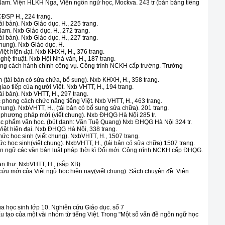
Nam. Viện HLKH Nga, Viện ngôn ngữ học, Mockva. 243 tr (bản bằng tiếng
CĐSP H., 224 trang.
ái bản). Nxb Giáo dục, H., 225 trang.
am. Nxb Giáo dục, H., 272 trang.
ái bản). Nxb Giáo dục, H., 227 trang.
chung). Nxb Giáo dục, H.
iệt hiện đại. Nxb KHXH, H., 376 trang.
ghệ thuật. Nxb Hội Nhà văn, H., 187 trang.
ong cách hành chính công vụ. Công trình NCKH cấp trường. Trường
(tái bản có sửa chữa, bổ sung). Nxb KHXH, H., 358 trang.
ao tiếp của người Việt. Nxb VHTT, H., 194 trang.
ái bản). Nxb VHTT, H., 297 trang.
phong cách chức năng tiếng Việt. Nxb VHTT, H., 463 trang.
chung). NxbVHTT, H., (tái bản có bổ sung sửa chữa). 201 trang.
o phương pháp mới (viết chung). Nxb ĐHQG Hà Nội 285 tr.
tác phẩm văn học. (bút danh: Văn Tuệ Quang) Nxb ĐHQG Hà Nội 324 tr.
Việt hiện đại. Nxb ĐHQG Hà Nội, 338 trang.
hức học sinh (viết chung). NxbVHTT, H., 1507 trang.
ức học sinh(viết chung). NxbVHTT, H., (tái bản có sửa chữa) 1507 trang.
n ngữ các văn bản luật pháp thời kì Đổi mới. Công rrình NCKH cấp ĐHQG.
àn thư. NxbVHTT, H., (sắp XB)
u mới của Việt ngữ học hiện nay(viết chung). Sách chuyên đề. Viện
ủa học sinh lớp 10. Nghiên cứu Giáo dục. số 7
ấu tạo của một vài nhóm từ tiếng Việt. Trong "Một số vấn đề ngôn ngữ học