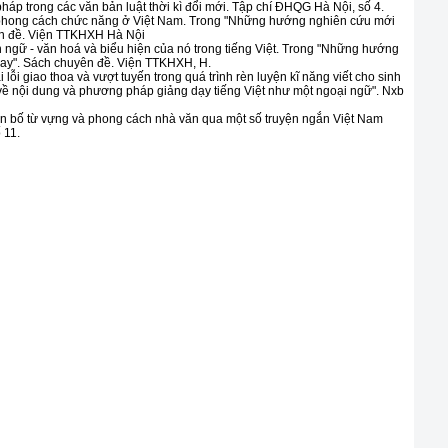
háp trong các văn bản luật thời kì đổi mới. Tập chí ĐHQG Hà Nội, số 4.
 phong cách chức năng ở Việt Nam. Trong "Những hướng nghiên cứu mới
ên đề. Viện TTKHXH Hà Nội
 ngữ - văn hoá và biểu hiện của nó trong tiếng Việt. Trong "Những hướng
nay". Sách chuyên đề. Viện TTKHXH, H.
 lỗi giao thoa và vượt tuyến trong quá trình rèn luyện kĩ năng viết cho sinh
về nội dung và phương pháp giảng dạy tiếng Việt như một ngoại ngữ". Nxb
ân bố từ vựng và phong cách nhà văn qua một số truyện ngắn Việt Nam
 11.