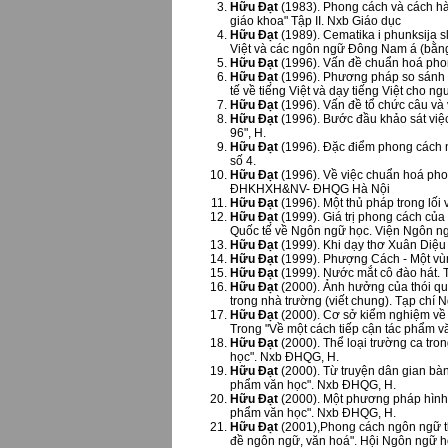
Hữu Đạt
(1983). Phong cách và cách hà
giáo khoa" Tập II. Nxb Giáo dục
Hữu Đạt
(1989). Cematika i phunksija 
Việt và các ngôn ngữ Đông Nam á (bằn
Hữu Đạt
(1996). Vấn đề chuẩn hoá pho
Hữu Đạt
(1996). Phương pháp so sánh l
tế về tiếng Việt và dạy tiếng Việt cho n
Hữu Đạt
(1996). Vấn đề tổ chức câu và 
Hữu Đạt
(1996). Bước đầu khảo sát việ
96", H.
Hữu Đạt
(1996). Đặc điểm phong cách ng
số 4.
Hữu Đạt
(1996). Về việc chuẩn hoá ph
ĐHKHXH&NV- ĐHQG Hà Nội
Hữu Đạt
(1996). Một thủ pháp trong lối
Hữu Đạt
(1999). Giá trị phong cách của
Quốc tế về Ngôn ngữ học. Viện Ngôn ng
Hữu Đạt
(1999). Khi dạy thơ Xuân Diệu 
Hữu Đạt
(1999). Phượng Cách - Một vùng
Hữu Đạt
(1999). Nước mắt cô đào hát. T
Hữu Đạt
(2000). Ảnh hưởng của thói qu
trong nhà trường (viết chung). Tạp chí 
Hữu Đạt
(2000). Cơ sở kiểm nghiệm về t
Trong "Về một cách tiếp cận tác phẩm 
Hữu Đạt
(2000). Thể loại trường ca tro
học". Nxb ĐHQG, H.
Hữu Đạt
(2000). Từ truyện dân gian bàn
phẩm văn học". Nxb ĐHQG, H.
Hữu Đạt
(2000). Một phương pháp hình 
phẩm văn học". Nxb ĐHQG, H.
Hữu Đạt
(2001),Phong cách ngôn ngữ th
đề ngôn ngữ, văn hoá". Hội Ngôn ngữ h