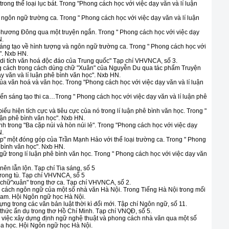
rong thể loại lục bát. Trong "Phong cách học với việc dạy văn và lí luận
ngôn ngữ trường ca. Trong " Phong cách học với việc dạy văn và lí luận
hương Đông qua một truyện ngắn. Trong " Phong cách học với việc dạy
N.
sáng tạo về hình tượng và ngôn ngữ trường ca. Trong " Phong cách học với
c". Nxb HN.
di tích văn hoá độc đáo của Trung quốc" Tạp chí VHVNCA, số 3.
ng cách trong cách dùng chữ "Xuân" của Nguyễn Du qua tác phẩm Truyện
y văn và lí luận phê bình văn học". Nxb HN.
ủa văn hoá và văn học. Trong "Phong cách học với việc dạy văn và lí luận
ến sáng tạo thi ca…Trong " Phong cách học với việc dạy văn và lí luận phê
ểu hiện tích cực và tiêu cực của nó trong lí luận phê bình văn học. Trong "
uận phê bình văn học". Nxb HN.
 trong "Ba cặp núi và hòn núi lẻ". Trong "Phong cách học với việc dạy
N.
ớp" một đóng góp của Trần Mạnh Hảo với thể loại trường ca. Trong " Phong
ê bình văn học". Nxb HN.
gữ trong lí luận phê bình văn học. Trong " Phong cách học với việc dạy văn
ên lẫn lộn. Tạp chí Tia sáng, số 5
trong tù. Tạp chí VHVNCA, số 5
 chữ"xuân" trong thơ ca. Tạp chí VHVNCA, số 2.
 cách ngôn ngữ của một số nhà văn Hà Nội. Trong Tiếng Hà Nội trong mối
 Nam. Hội Ngôn ngữ học Hà Nội.
ng trong các văn bản luật thời kì đổi mới. Tập chí Ngôn ngữ, số 11.
hức ẩn dụ trong thơ Hồ Chí Minh. Tạp chí VNQĐ, số 5.
ong việc xây dựng định ngữ nghệ thuật và phong cách nhà văn qua một số
hoa học. Hội Ngôn ngữ học Hà Nội.