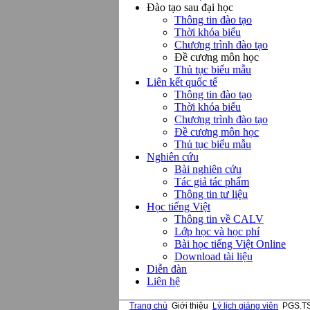
Đào tạo sau đại học
Thông tin đào tạo
Thời khóa biểu
Chương trình đào tạo
Đề cương môn học
Thủ tục biểu mẫu
Liên kết quốc tế
Thông tin đào tạo
Thời khóa biểu
Chương trình đào tạo
Đề cương môn học
Thủ tục biểu mẫu
Nghiên cứu
Bài nghiên cứu
Tác giả tác phẩm
Thông tin tư liệu
Học tiếng Việt
Thông tin về CALV
Lớp học và học phí
Bài học tiếng Việt Online
Download tài liệu
Diễn đàn
Liên hệ
Trang chủ
Giới thiệu
Lý lịch giảng viên
PGS.TS