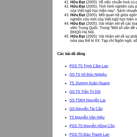
Hữu Đạt
(2005). Về việc chuẩn hoá cú p
Hữu Đạt
(2005). Tình hình nghiên cứu
của Việt ngữ học hiện nay". Sách chuy
Hữu Đạt
(2005). Mối quan hệ giữa ngôn
nghiên cứu mới của Việt ngữ học hiện 
Hữu Đạt
(2005). Vài nhận xét về các loại
viên Trung Quốc. Trong "Một số vấn đề 
ĐHQG Hà Nội.
Hữu Đạt
(2005). Vài nhận xét về sự ph
nửa sau thế kỉ XX. Tạp chí Ngôn ngữ, số
Các bài đã đăng
PGS.TS Trịnh Cẩm Lan
GS.TS Vũ Đức Nghiệu
TS. Dương Xuân Quang
GS.TS Trần Trí Dõi
GS.TSKH Nguyễn Lai
GS Nguyễn Tài Cẩn
TS Nguyễn Văn Hiệu
PGS.TS Nguyễn Hồng Cổn
PGS.TS Đào Thanh Lan