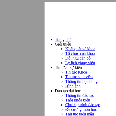
Trang chủ
Giới thiệu
Khái quát về khoa
Tổ chức của khoa
Đội ngũ cán bộ
Lý lịch giảng viên
Tin tức - sự kiện
Tin tức Khoa
Tin tức sinh viên
Thông tin học bổng
Hình ảnh
Đào tạo đại học
Thông tin đào tạo
Thời khóa biểu
Chương trình đào tạo
Đề cương môn học
Thủ tục biểu mẫu