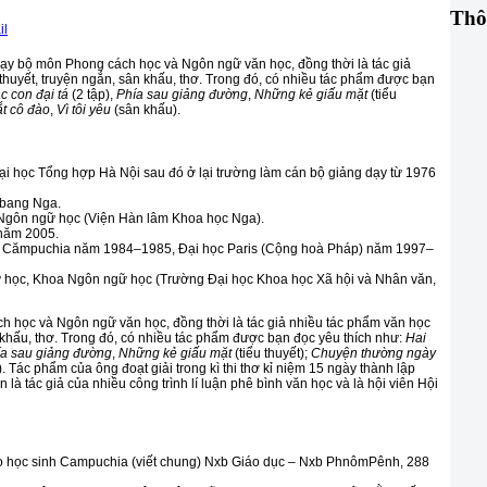
Thô
y bộ môn Phong cách học và Ngôn ngữ văn học, đồng thời là tác giả
 thuyết, truyện ngắn, sân khấu, thơ. Trong đó, có nhiều tác phẩm được bạn
c con đại tá
(2 tập),
Phía sau giảng đường
,
Những kẻ giấu mặt
(tiểu
t cô đào
,
Vì tôi yêu
(sân khấu).
i học Tổng hợp Hà Nội sau đó ở lại trường làm cán bộ giảng dạy từ 1976
n bang Nga.
n Ngôn ngữ học (Viện Hàn lâm Khoa học Nga).
năm 2005.
h Cămpuchia năm 1984–1985, Đại học Paris (Cộng hoà Pháp) năm 1997–
ữ học, Khoa Ngôn ngữ học (Trường Đại học Khoa học Xã hội và Nhân văn,
h học và Ngôn ngữ văn học, đồng thời là tác giả nhiều tác phẩm văn học
ân khấu, thơ. Trong đó, có nhiều tác phẩm được bạn đọc yêu thích như:
Hai
ía sau giảng đường
,
Những kẻ giấu mặt
(tiểu thuyết);
Chuyện thường ngày
. Tác phẩm của ông đoạt giải trong kì thi thơ kỉ niệm 15 ngày thành lập
là tác giả của nhiều công trình lí luận phê bình văn học và là hội viên Hội
ho học sinh Campuchia (viết chung) Nxb Giáo dục – Nxb PhnômPênh, 288