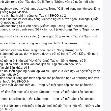
nh văn trong sách Tập đọc lớp 5. Trong "Những vấn đề ngôn ngữ sách
sluzebnưk slov…v Vietname Jazưke. Trong "Cái mới trong nghiên cứu tiếng
g tiếng Nga). Moskva
ng cách hành chính công vụ. Tạp chí ĐHQG, số 2
oại hình học và việc dạy tiếng Việt cho người nước ngoài. Hội nghị Quốc
gười nước ngoài, H.
văn bản trong SGK văn học 9 (viết chung). Trong "Ngữ học trẻ 96", H.
c dùng chuyên danh trong SGK văn học 9 (viết chung). Trong "Ngữ học trẻ
ôn ngữ của thơ và ca dao (nhìn từ góc độ giao tiếp). Tạp chí Ngôn ngữ,
ong cách hành chính công vụ. Công trình NCKH cấp trường. Trường
 viết bình văn của Trần Đăng Khoa. Tạp chí Sông Hương, số 5.
 thành ngữ và các đơn vị tương đương với nó trong Truyện Kiều. Hội nghị
ữ, H.
có nên giới thiệu bài "Hư vô" không? Tạp chí Sông Hương, số 5.
 đất có nhiều di tích văn hoá lịch sử. Tạp chí Văn hoá, số 5.
ạp chí Sân khấu, số 8.
en nói kiểu ngôn ngữ đơn lập với hiệu quả của việc dạy và học tiếng Pháp
Ngôn ngữ, số 6.
ính chân lí trong quá trình tiếp cận tác phẩm văn học và tư tưởng nhà văn.
văn học". Nxb ĐHQG, H.
ng con mắt văn hoá thời đại. Trong "Về một cách tiếp cận tác phẩm văn
 về tính tâm-thiện của người cầm bút. Trong "Về một cách tiếp cận tác
thành tư tưởng của Trần Đăng Khoa. Trong "Về một cách tiếp cận tác
ơ Hà Nội trong việc biểu hiện văn hoá thủ đô. Trong "Hà Nội - Những vấn
ọc Hà Nội.