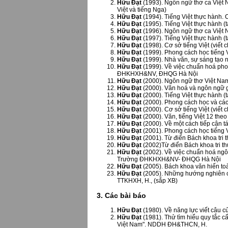
Hữu Đạt
(1993). Ngôn ngữ thơ ca Việt 
Việt và tiếng Nga)
Hữu Đạt
(1994). Tiếng Việt thực hành. 
Hữu Đạt
(1995). Tiếng Việt thực hành (t
Hữu Đạt
(1996). Ngôn ngữ thơ ca Việt N
Hữu Đạt
(1997). Tiếng Việt thực hành (t
Hữu Đạt
(1998). Cơ sở tiếng Việt (viết 
Hữu Đạt
(1999). Phong cách học tiếng V
Hữu Đạt
(1999). Nhà văn, sự sáng tạo n
Hữu Đạt
(1999). Về việc chuẩn hoá ph
ĐHKHXH&NV, ĐHQG Hà Nội
Hữu Đạt
(2000). Ngôn ngữ thơ Việt Nam 
Hữu Đạt
(2000). Văn hoá và ngôn ngữ gi
Hữu Đạt
(2000). Tiếng Việt thực hành (t
Hữu Đạt
(2000). Phong cách học và các 
Hữu Đạt
(2000). Cơ sở tiếng Việt (viết 
Hữu Đạt
(2000). Văn, tiếng Việt 12 the
Hữu Đạt
(2000). Về một cách tiếp cận 
Hữu Đạt
(2001). Phong cách học tiếng 
Hữu Đạt
(2001). Từ điển Bách khoa tri t
Hữu Đạt
(2002)Từ điển Bách khoa tri th
Hữu Đạt
(2002). Về việc chuẩn hoá ngô
Trường ĐHKHXH&NV- ĐHQG Hà Nội
Hữu Đạt
(2005). Bách khoa văn hiến to
Hữu Đạt
(2005). Những hướng nghiên cứ
TTKHXH, H., (sắp XB)
3. Các bài báo
Hữu Đạt
(1980). Về năng lực viết câu c
Hữu Đạt
(1981). Thử tìm hiểu quy tắc c
Việt Nam". NDDH ĐH&THCN, H.