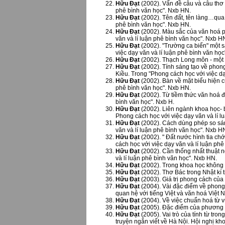
Hữu Đạt
(2002). Vấn đề câu và câu thơ t
phê bình văn học". Nxb HN.
Hữu Đạt
(2002). Tên đất, tên làng…qua 
phê bình văn học". Nxb HN.
Hữu Đạt
(2002). Màu sắc của văn hoá p
văn và lí luận phê bình văn học". Nxb H
Hữu Đạt
(2002). "Trường ca biển" một 
việc dạy văn và lí luận phê bình văn họ
Hữu Đạt
(2002). Thạch Long môn - một 
Hữu Đạt
(2002). Tính sáng tạo về pho
Kiều. Trong "Phong cách học với việc dạ
Hữu Đạt
(2002). Bàn về mặt biểu hiện c
phê bình văn học". Nxb HN.
Hữu Đạt
(2002). Từ tiềm thức văn hoá đ
bình văn học". Nxb H.
Hữu Đạt
(2002). Liên ngành khoa học- bi
Phong cách học với việc dạy văn và lí l
Hữu Đạt
(2002). Cách dùng phép so sánh
văn và lí luận phê bình văn học". Nxb H
Hữu Đạt
(2002). " Đất nước hình tia ch
cách học với việc dạy văn và lí luận ph
Hữu Đạt
(2002). Cần thống nhất thuật n
và lí luận phê bình văn học". Nxb HN.
Hữu Đạt
(2002). Trong khoa học không n
Hữu Đạt
(2002). Thơ Bác trong Nhật kí 
Hữu Đạt
(2003). Giá trị phong cách của
Hữu Đạt
(2004). Vài đặc điểm về phong
quan hệ với tiếng Việt và văn hoá Việt
Hữu Đạt
(2004). Về việc chuẩn hoá từ vự
Hữu Đạt
(2005). Đặc điểm của phương t
Hữu Đạt
(2005). Vai trò của tính từ tr
truyện ngắn viết về Hà Nội. Hội nghị k