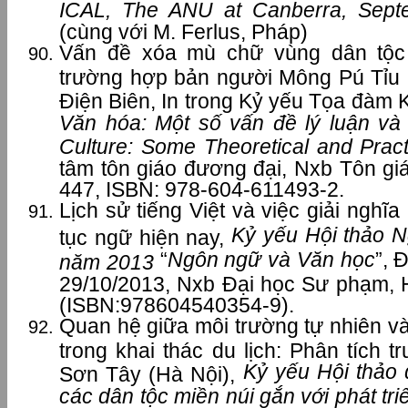
ICAL, The ANU at Canberra, Sept
(cùng với M. Ferlus, Pháp)
Vấn đề xóa mù chữ vùng dân tộc 
trường hợp bản người Mông Pú Tỉu
Điện Biên, In trong Kỷ yếu Tọa đàm
Văn hóa: Một số vấn đề lý luận và 
Culture: Some Theoretical and Pract
tâm tôn giáo đương đại, Nxb Tôn giá
447, ISBN: 978-604-611493-2.
Lịch sử tiếng Việt và việc giải nghĩa
Kỷ yếu Hội thảo 
tục ngữ hiện nay,
“
Ngôn ngữ và Văn học
”, 
năm 2013
29/10/2013, Nxb Đại học Sư phạm, H
(ISBN:978604540354-9).
Quan hệ giữa môi trường tự nhiên và 
trong khai thác du lịch: Phân tích 
Kỷ yếu Hội thảo
Sơn Tây (Hà Nội),
các dân tộc miền núi gắn với phát tr