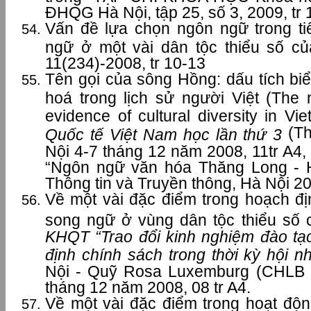
ĐHQG Hà Nội, tập 25, số 3, 2009, tr
Vấn đề lựa chọn ngôn ngữ trong t
ngữ ở một vài dân tộc thiểu số c
11(234)-2008, tr 10-13
Tên gọi của sông Hồng: dấu tích bi
hoá trong lịch sử người Việt (The
evidence of cultural diversity in Vie
(Th
Quốc tế Việt Nam học lần thứ 3
Nội 4-7 tháng 12 năm 2008, 11tr A4, 
“Ngôn ngữ văn hóa Thăng Long - 
Thông tin và Truyền thông, Hà Nội 20
Về một vài đặc điểm trong hoạch đị
song ngữ ở vùng dân tộc thiểu số
KHQT “Trao đổi kinh nghiệm đào tạ
định chính sách trong thời kỳ hội n
Nội - Quỹ Rosa Luxemburg (CHLB 
tháng 12 năm 2008, 08 tr A4.
Về một vài đặc điểm trong hoạt độ