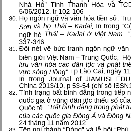
Nhà Hồ” Tỉnh Thanh Hóa và TC
5/06/2012, tr 102-106
Họ ngôn ngữ và văn hóa tiền sử: T
và
họ Thái – Kađai,
In trong “
Sơn
Thái – Kađai ở Việt Nam...
ngữ hệ
337-346
Đôi nét về bức tranh ngôn ngữ văn
biên giới Việt Nam – Trung Quốc, H
lưu văn hóa các dân tộc và phát tri
Tp Lào Cai, ngày 1
vực sông Hồng”
In trong Journal of JIAMUSI E
China 2013/10, p 53-54 (chỉ số ISS
Tình trạng bất bình đẳng trong tiếp
quốc gia ở vùng dân tộc thiểu số củ
“Bất bình đẳng trong phát t
Quốc tế
của các quốc gia Đông Á và Đông 
24 tháng 11 năm 2012
Tên gọi thánh “Dóng” và lễ hội “Phù