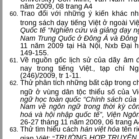
năm 2009, 08 trang A4
Trao đổi với những ý kiến khác n
trong sách dạy tiếng Việt ở ngoài V
Quốc tế “Nghiên cứu và giảng dạy n
Nam Trung Quốc ở Đông Á và Đông
11 năm 2009 tại Hà Nội, Nxb Đại h
149-155.
Về nguồn gốc lịch sử của dãy âm đầ
nay trong tiếng Việt., tạp chí 
(246)/2009, tr 1-11.
Thử phân tích những bất cập trong c
ngữ ở vùng dân tộc thiểu số của V
ngữ học toàn quốc “Chính sách của
Nam về ngôn ngữ trong thời kỳ côn
hoá và hội nhập quốc tế”, Viện Ngô
26-27 tháng 11 năm 2009, 06 trang A
Thử tìm hiểu cách
hán việt hóa
tên r
TRƯỜNG HỢP TRUYỆN 
gian Việt: “