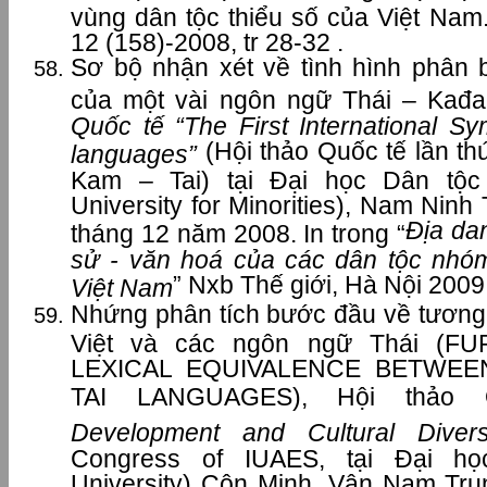
vùng dân tộc thiểu số của Việt Nam
12 (158)-2008, tr 28-32 .
Sơ bộ nhận xét về tình hình phân 
của một vài ngôn ngữ Thái – Kađa
Quốc tế “The First International 
(Hội thảo Quốc tế lần t
languages”
Kam – Tai) tại Đại học Dân tộ
University for Minorities), Nam Nin
Địa da
tháng 12 năm 2008. In trong “
sử - văn hoá của các dân tộc nhó
” Nxb Thế giới, Hà Nội 2009,
Việt Nam
Nhứng phân tích bước đầu về tương 
Việt và các ngôn ngữ Thái (F
LEXICAL EQUIVALENCE BETWE
TAI LANGUAGES), Hội thảo 
Development and Cultural Divers
Congress of IUAES, tại Đại h
University) Côn Minh, Vân Nam Tr