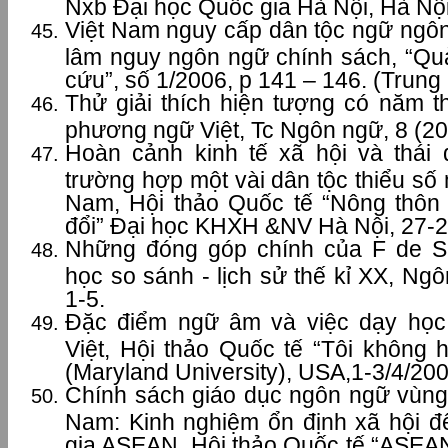
Nxb Đại học Quốc gia Hà Nội, Hà Nội 
Việt Nam nguy cấp dân tộc ngữ ngôn
lâm nguy ngôn ngữ chính sách, “Qu
cứu”, số 1/2006, p 141 – 146. (Trung
Thử giải thích hiện tượng có năm t
phương ngữ Việt, Tc Ngôn ngữ, 8 (20
Hoàn cảnh kinh tế xã hội và thái
trường hợp một vài dân tộc thiểu số 
Nam, Hội thảo Quốc tế “Nông thôn 
đổi” Đại học KHXH &NV Hà Nội, 27-2
Những đóng góp chính của F de S
học so sánh - lịch sử thế kỉ XX, Ngô
1-5.
Đặc điểm ngữ âm và việc dạy học 
Việt, Hội thảo Quốc tế “Tôi không 
(Maryland University), USA,1-3/4/200
Chính sách giáo dục ngôn ngữ vùng 
Nam: Kinh nghiệm ổn định xã hội để
gia ASEAN, Hội thảo Quốc tế “ASE