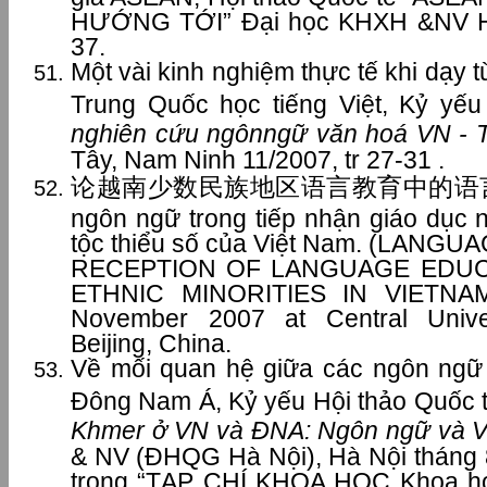
HƯỚNG TỚI” Đại học KHXH &NV Hà 
37.
Một vài kinh nghiệm thực tế khi dạy 
Trung Quốc học tiếng Việt, Kỷ yế
nghiên cứu ngônngữ văn hoá VN - 
Tây, Nam Ninh 11/2007, tr 27-31 .
论越南少数民族地区语言教育中的语言选择问
ngôn ngữ trong tiếp nhận giáo dục 
tộc thiểu số của Việt Nam. (LANG
RECEPTION OF LANGUAGE EDU
ETHNIC MINORITIES IN VIETNAM
November 2007 at Central Univers
Beijing, China.
Về mối quan hệ giữa các ngôn ng
Đông Nam Á, Kỷ yếu Hội thảo Quốc 
Khmer ở VN và ĐNA: Ngôn ngữ và V
& NV (ĐHQG Hà Nội), Hà Nội tháng 8
trong “TẠP CHÍ KHOA HỌC Khoa họ