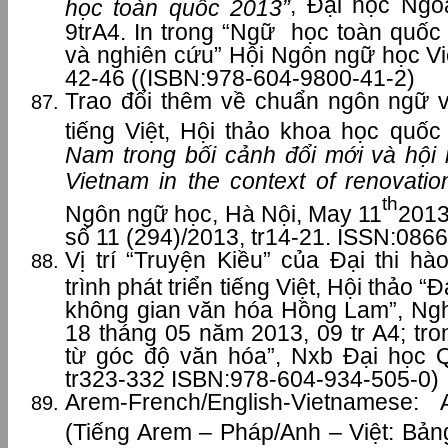
, Đại học Ngo
học toàn quốc 2013”
9trA4. In trong “Ngữ học toàn quốc
và nghiên cứu” Hội Ngôn ngữ học Vi
42-46 ((ISBN:978-604-9800-41-2)
Trao đổi thêm về chuẩn ngôn ngữ v
tiếng Việt, Hội thảo khoa học quốc 
Nam trong bối cảnh đổi mới và hội n
Vietnam in the context of renovatio
th
Ngôn ngữ học, Hà Nội, May 11
2013
số 11 (294)/2013, tr14-21. ISSN:086
Vị trí “Truyện Kiều” của Đại thi h
trình phát triển tiếng Việt, Hội thảo 
không gian văn hóa Hồng Lam”, Ngh
18 tháng 05 năm 2013, 09 tr A4; tr
từ góc độ văn hóa”, Nxb Đại học 
tr323-332 ISBN:978-604-934-505-0)
Arem-French/English-Vietnamese: 
(Tiếng Arem – Pháp/Anh – Việt: Bản