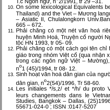
T.c Ngôn ngữ, n
2/1991, tr 29 –31.
On some lexicological Equivalents b
Thailand) and the Viet – Mương lang
– Asiatic II, Chulalongkorn Univ.Ban
665 – 672.
Phải chăng có một nét văn hoá ri
huyện Minh Hoá, Truyện cổ người 
tộc HN 1993, tr 05- 09.
Phải chăng có một cách gọi tên chỉ
giáo trong nhóm Việt cổ (qua nhận x
trong các ngôn ngữ Việt – Mường),
o
n
1 (45)/1994, tr 08- 12.
Sinh hoạt văn hoá dân gian của ngườ
o
dân gian, n
2(54)/1996, Tr 58-60.
Les initiales */s,z/ et */h/ du prot
leurs changements dans le Vietn
Studies, Bangkok – Dallas, (25)1996
55671-024-0 ; ISSN :0147-5207