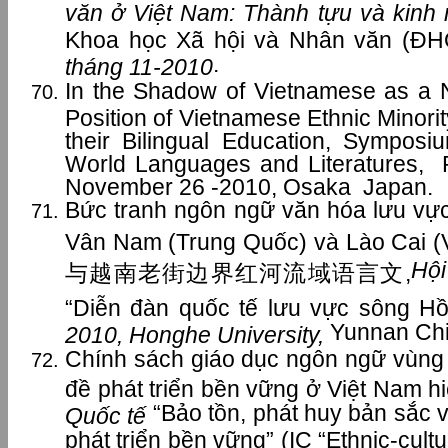
văn ở Việt Nam: Thành tựu và kinh
Khoa học Xã hội và Nhân văn (Đ
.
tháng 11-2010
In the Shadow of Vietnamese as a 
Position of Vietnamese Ethnic Minori
their Bilingual Education, Sympos
World Languages and Literatures, 
November 26 -2010, Osaka Japan.
Bức tranh ngôn ngữ văn hóa lưu vực
Vân Nam (Trung Quốc) và Lào C
Hội
与越南老街边界红河流域语言文,
“Diễn đàn quốc tế lưu vực sông H
Yunnan Ch
2010, Honghe University,
Chính sách giáo dục ngôn ngữ vùng 
đề phát triển bền vững ở Việt Nam h
“Bảo tồn, phát huy bản sắc 
Quốc tế
phát triển bền vững” (IC “Ethnic-cultu