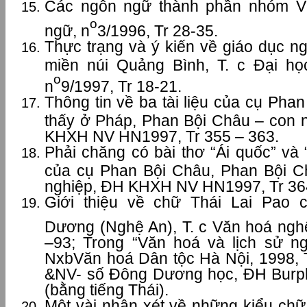
Các ngôn ngữ thành phần nhóm Vi
o
ngữ, n
3/1996, Tr 28-35.
Thực trạng và ý kiến về giáo dục n
miền núi Quảng Bình, T. c Đại họ
o
n
9/1997, Tr 18-21.
Thông tin về ba tài liệu của cụ Ph
thấy ở Pháp, Phan Bội Châu – con 
KHXH NV HN1997, Tr 355 – 363.
Phải chăng có bài thơ “Ái quốc” và
của cụ Phan Bội Châu, Phan Bội C
nghiệp, ĐH KHXH NV HN1997, Tr 364
Giới thiệu về chữ Thái Lai Pao 
Dương (Nghệ An), T. c Văn hoá nghệ
–93; Trong “Văn hoá và lịch sử n
NxbVăn hoá Dân tộc Hà Nội, 1998, 
&NV- số Đông Dương học, ĐH Burph
(bằng tiếng Thái).
Một vài nhận xét về những kiểu chữ