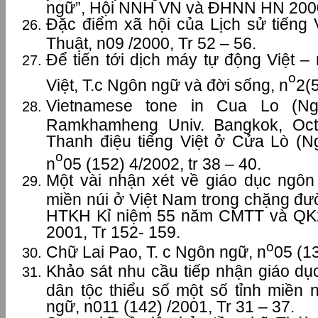
ngữ”, Hội NNH VN và ĐHNN HN 2000,
Đặc điểm xã hội của Lịch sử tiếng 
Thuật, n09 /2000, Tr 52 – 56.
Để tiến tới dịch máy tự động Việt –
o
Việt, T.c Ngôn ngữ và đời sống, n
2(5
Vietnamese tone in Cua Lo (Ng
Ramkhamheng Univ. Bangkok, Oct
Thanh điệu tiếng Việt ở Cửa Lò (N
o
n
05 (152) 4/2002, tr 38 – 40.
Một vài nhận xét về giáo dục ngô
miền núi ở Việt Nam trong chặng đư
HTKH Kỉ niệm 55 năm CMTT và QK
2001, Tr 152- 159.
o
Chữ Lai Pao, T. c Ngôn ngữ, n
05 (13
Khảo sát nhu cầu tiếp nhận giáo dụ
dân tộc thiểu số một số tỉnh miền 
ngữ, n011 (142) /2001, Tr 31 – 37.