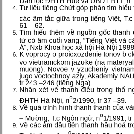
Dân tộc ĐHTH Huế và UBDT BTT, n
Tư liệu tiếng Chứt góp phần tìm hiểu
các âm tắc giữa trong tiếng Việt, T.
61 – 62.
Tìm hiểu thêm về nguồn gốc thanh đ
từ có âm cuối vang, “Tiếng Việt và
Á”, Nxb Khoa học xã hội Hà Nội 1988,
K voprocy o proicxozdenie tonov b cl
vo vietnamckom jazưke (na materyal
muong), Novoe v yzucheniy vietnam
jugo voctochnoy aziy, Akademiy N
tr 243 –246 (tiếng Nga).
Nhận xét về thanh điệu trong thổ n
o
ĐHTH Hà Nội, n
2/1990, tr 37 –39.
Về quá trình hình thành thanh của và
o
– Mường, T.c Ngôn ngữ, n
1/1991, tr
Về các âm đầu tiền thanh hầu hoá tr
o