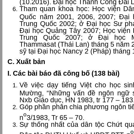
(10.2016). Đại học Thành Công Đài L
Tham quan khoa học: Học viện Dâ
Quốc năm 2001, 2006, 2007; Đại
Trung Quốc 2002; ở Đại học Sư p
Đại học Quảng Tây 2007; Học việ
Trung Quốc 2007; ở Đại học 
Thammasat (Thái Lan) tháng 5 năm 2
sỹ tại Đại học Nancy 2 (Pháp) tháng
C. Xuất bản
I. Các bài báo đã công bố (138 bài)
Về việc dạy tiếng Việt cho học si
Mường, “Những vấn đề ngôn ngữ sá
Nxb Giáo dục, HN 1983, tr 177 – 183
Góp phần phân chia phương ngôn tiế
o
n
3/1983, Tr 65 – 70.
Sự thống nhất của dân tộc Chứt qua
o