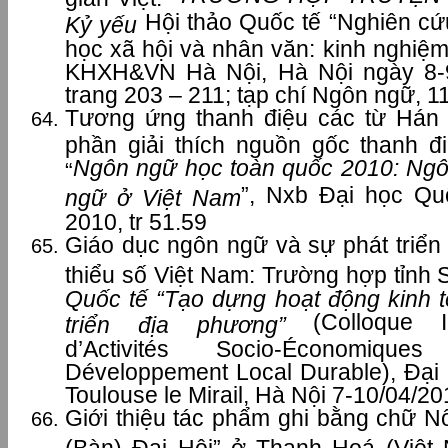
Hội thảo Quốc tế “Nghiên cứ
Kỷ yếu
học xã hội và nhân văn: kinh nghiệm 
KHXH&VN Hà Nội, Hà Nội ngày 8-
trang 203 – 211; tạp chí Ngôn ngữ, 11
Tương ứng thanh điệu các từ Hán 
phần giải thích nguồn gốc thanh đi
Ngôn ngữ học toàn quốc 2010: Ngô
“
”, Nxb Đại học Qu
ngữ ở Việt Nam
2010, tr 51.59
Giáo dục ngôn ngữ và sự phát triển
thiểu số Việt Nam: Trường hợp tỉnh
Quốc tế “Tạo dựng hoạt động kinh t
(Colloque Int
triển địa phương”
d’Activités Socio-Économiq
Développement Local Durable), Đạ
Toulouse le Mirail, Hà Nội 7-10/04/20
Giới thiệu tác phẩm ghi bằng chữ
(Bàn) Đại Hội” ở Thanh Hoá (Việt