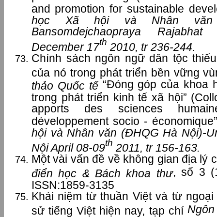
and promotion for sustainable deve
học Xã hội và Nhân văn
Bansomdejchaopraya Rajabhat 
th
December 17
2010, tr 236-244.
Chính sách ngôn ngữ dân tộc thiểu 
của nó trong phát triển bền vững vù
“Đóng góp của khoa h
thảo Quốc tế
trong phát triển kinh tế xã hội” (Col
apports des sciences humai
développement socio - économique
hội và Nhân văn (ĐHQG Hà Nội)-Un
th
Nội April 08-09
2011, tr 156-163.
Một vài vấn đề về không gian địa lý c
, số 3 (
điển học & Bách khoa thư
ISSN:1859-3135
Khái niệm từ thuần Việt và từ ngoại 
Ngôn
sử tiếng Việt hiện nay, tạp chí