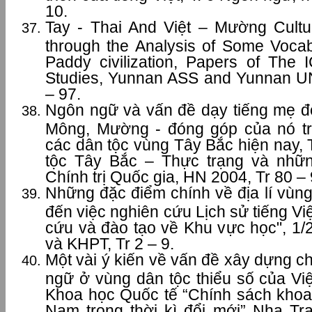
10.
Tay - Thai And Việt – Mường Cultur
through the Analysis of Some Vocab
Paddy civilization, Papers of The 
Studies, Yunnan ASS and Yunnan UN
– 97.
Ngôn ngữ và vấn đề dạy tiếng mẹ đẻ
Mông, Mường - đóng góp của nó tr
các dân tộc vùng Tây Bắc hiện nay,
tộc Tây Bắc – Thực trạng và nhữn
Chính trị Quốc gia, HN 2004, Tr 80 – 
Những đặc điểm chính về địa lí vùn
đến việc nghiên cứu Lịch sử tiếng Vi
cứu và đào tạo về Khu vực học", 1/
và KHPT, Tr 2 – 9.
Một vài ý kiến về vấn đề xây dựng c
ngữ ở vùng dân tộc thiểu số của Vi
Khoa học Quốc tế “Chính sách khoa 
Nam trong thời kì đổi mới” Nha Tr