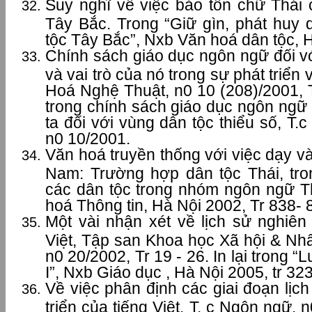
Suy nghĩ về việc bảo tồn chữ Thái 
Tây Bắc. Trong “Giữ gìn, phát huy 
tộc Tây Bắc”, Nxb Văn hoá dân tộc, H
Chính sách giáo dục ngôn ngữ đối vớ
và vai trò của nó trong sự phát triển
Hoá Nghệ Thuật, n0 10 (208)/2001, Tr
trong chính sách giáo dục ngôn ng
ta đối với vùng dân tộc thiểu số, T.
n0 10/2001.
Văn hoá truyền thống với việc dạy và
Nam: Trường hợp dân tộc Thái, tro
các dân tộc trong nhóm ngôn ngữ T
hoá Thông tin, Hà Nội 2002, Tr 838- 
Một vài nhận xét về lịch sử nghiê
Việt, Tập san Khoa học Xã hội & N
n0 20/2002, Tr 19 - 26. In lại trong 
I”, Nxb Giáo dục , Hà Nội 2005, tr 32
Về việc phân định các giai đoạn lịch
triển của tiếng Việt, T. c Ngôn ngữ, 