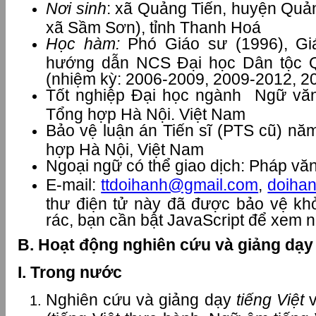
Nơi sinh
: xã Quảng Tiến, huyện Quả
xã Sầm Sơn), tỉnh Thanh Hoá
Học hàm:
Phó Giáo sư (1996), Gi
hướng dẫn NCS Đại học Dân tộc 
(nhiệm kỳ: 2006-2009, 2009-2012, 2
Tốt nghiệp Đại học ngành Ngữ văn
Tổng hợp Hà Nội. Việt Nam
Bảo vệ luận án Tiến sĩ (PTS cũ) nă
hợp Hà Nội, Việt Nam
Ngoại ngữ có thể giao dịch: Pháp vă
E-mail:
ttdoihanh@gmail.com
,
doiha
thư điện tử này đã được bảo vệ khỏ
rác, bạn cần bật JavaScript để xem 
B. Hoạt động nghiên cứu và giảng dạy
I. Trong nước
Nghiên cứu và giảng dạy
tiếng Việt