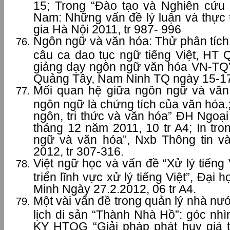
15; Trong “Đào tạo và Nghiên cứ
Nam: Những vấn đề lý luận và thực 
gia Hà Nội 2011, tr 987- 996
Ngôn ngữ và văn hóa: Thử phân tích
câu ca dao tục ngữ tiếng Việt, HT 
giảng dạy ngôn ngữ văn hóa VN-TQ” 
Quảng Tây, Nam Ninh TQ ngày 15-17
Mối quan hệ giữa ngôn ngữ và văn 
ngôn ngữ là chứng tích của văn hóa.;
ngôn, tri thức và văn hóa” ĐH Ngoạ
tháng 12 năm 2011, 10 tr A4; In tr
ngữ và văn hóa”, Nxb Thông tin v
2012, tr 307-316.
Việt ngữ học và vấn đề “Xử lý tiếng
triển lĩnh vực xử lý tiếng Việt”, Đại
Minh Ngày 27.2.2012, 06 tr A4.
Một vài vấn đề trong quản lý nhà nướ
lịch di sản “Thành Nhà Hồ”: góc nhì
KY HTQG “Giải pháp phát huy giá tr