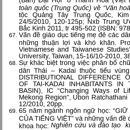
toàn quốc (Trung Quốc) về “Văn hoá
tộc Quảng Tây Trung Quốc, Ki
24/5/2010, 120-125p; Nxb Trung Ư
Bắc Kinh 2011, tr 495-502 (ISBN: 97
Vấn đề giáo dục tiếng mẹ đẻ các dân
những thuận lợi và khó khăn. Pr
Vietnamese and Taiwanese Studies
University, Taiwan, 15-16/10-2010, 3
Sự khác biệt trong việc phân bổ ch
dân Thái – Kadai thuộc tiểu vù
DISTRIBUTIONAL DIFFERENCE 
OF TAI-KADAI INHABITANTS I
BASIN), IC “Changing Ways of Life
Mekong Region”, Ubon Ratchathani U
12/2010, 20pp.
65 năm ngành ngôn ngữ học: “G
CỦA TIẾNG VIỆT” và những vấn đề đặ
Nghiên cứu và đào tạo k
khoa học: