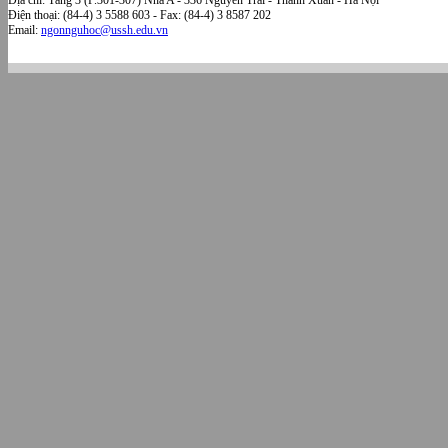
Địa chỉ: Tầng 3 (P.301-307) Nhà A - 336 Nguyễn Trãi - Thanh Xuân - Hà Nội
Điện thoại: (84-4) 3 5588 603 - Fax: (84-4) 3 8587 202
Email:
ngonnguhoc@ussh.edu.vn