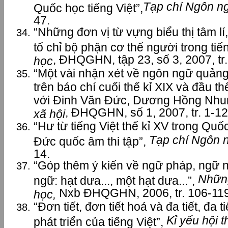
Tạp chí Ngôn n
Quốc học tiếng Việt”,
47.
“Những đơn vị từ vựng biểu thị tâm lí,
tố chỉ bộ phận cơ thể người trong tiến
, ĐHQGHN, tập 23, số 3, 2007, tr
học
“Một vài nhận xét về ngôn ngữ quảng
trên báo chí cuối thế kỉ XIX và đầu th
với Đinh Văn Đức, Dương Hồng Nhu
, ĐHQGHN, số 1, 2007, tr. 1-12
xã hội
“Hư từ tiếng Việt thế kỉ XV trong Quố
Tạp chí Ngôn 
Đức quốc âm thi tập”,
14.
“Góp thêm ý kiến về ngữ pháp, ngữ n
Nhữn
ngữ: hạt dưa..., một hạt dưa...”,
Nxb ĐHQGHN, 2006, tr. 106-119
học,
“Đơn tiết, đơn tiết hoá và đa tiết, đa t
Kỉ yếu hội 
phát triển của tiếng Việt”,