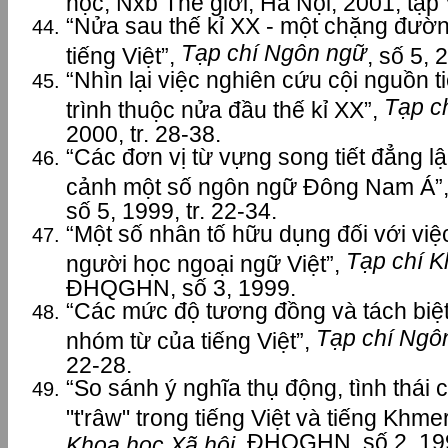
học, Nxb Thế giới, Hà Nội, 2001, tập V
“Nửa sau thế kỉ XX - một chặng đườn
Tạp chí Ngôn ngữ
tiếng Việt”,
, số 5, 
“Nhìn lại việc nghiên cứu cội nguồn t
Tạp c
trình thuộc nửa đầu thế kỉ XX”,
2000, tr. 28-38.
“Các đơn vị từ vựng song tiết đẳng lập
cảnh một số ngôn ngữ Đông Nam Á”
số 5, 1999, tr. 22-34.
“Một số nhân tố hữu dụng đối với việc
Tạp chí K
người học ngoại ngữ Việt”,
ĐHQGHN, số 3, 1999.
“Các mức độ tương đồng và tách biệt
Tạp chí Ngô
nhóm từ của tiếng Việt”,
22-28.
“So sánh ý nghĩa thụ động, tình thái c
"t'râw" trong tiếng Việt và tiếng Khme
, ĐHQGHN, số 2, 1998
Khoa học Xã hội