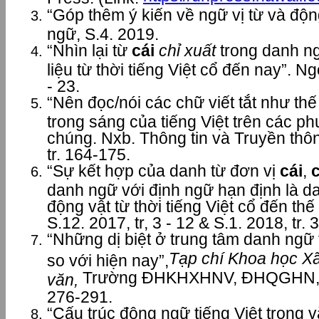
“Góp thêm ý kiến về ngữ vị từ và độn
ngữ, S.4. 2019.
“Nhìn lại từ
cái
chỉ xuất
trong danh ng
liệu từ thời tiếng Việt cổ đến nay”. Ng
- 23.
“Nên đọc/nói các chữ viết tắt như th
trong sáng của tiếng Việt trên các ph
chúng. Nxb. Thông tin và Truyền thôn
tr. 164-175.
“Sự kết hợp của danh từ đơn vị
cái
,
danh ngữ với định ngữ hạn định là da
động vật từ thời tiếng Việt cổ đến th
S.12. 2017, tr, 3 - 12 & S.1. 2018, tr. 
“Những dị biệt ở trung tâm danh ngữ t
Tạp chí Khoa học X
so với hiện nay”,
Trường ĐHKHXHNV, ĐHQGHN, tập 
văn,
276-291.
“Cấu trúc động ngữ tiếng Việt trong v