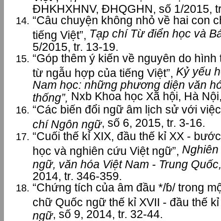
ĐHKHXHNV, ĐHQGHN, số 1/2015, tr.
“Câu chuyện không nhỏ về hai con chữ
Tạp chí Từ điển học và B
tiếng Việt”,
5/2015, tr. 13-19.
“Góp thêm ý kiến về nguyên do hình 
Kỷ yếu h
từ ngẫu hợp của tiếng Việt”,
Nam học: những phương diện văn hó
Nxb Khoa học Xã hội, Hà Nội,
thống”,
“Các biến đổi ngữ âm lịch sử với việc 
, số 6, 2015, tr. 3-16.
chí Ngôn ngữ
“Cuối thế kỉ XIX, đầu thế kỉ XX - bướ
Nghiên 
học và nghiên cứu Việt ngữ”,
ngữ, văn hóa Việt Nam - Trung Quốc
2014, tr. 346-359.
“Chứng tích của âm đầu */ɓ/ trong mộ
chữ Quốc ngữ thế kỉ XVII - đầu thế kỉ
, số 9, 2014, tr. 32-44.
ngữ