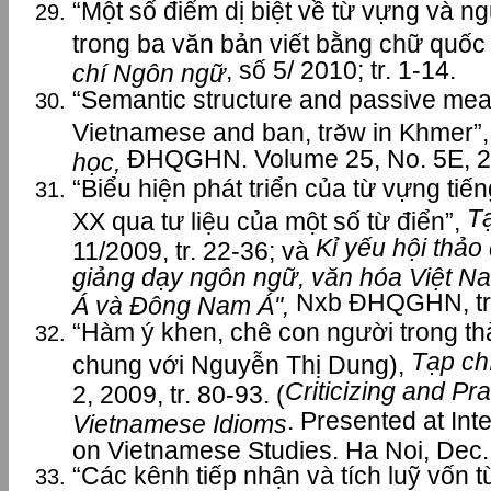
“Một số điểm dị biệt về từ vựng và ng
trong ba văn bản viết bằng chữ quốc 
, số 5/ 2010; tr. 1-14.
chí Ngôn ngữ
“Semantic structure and passive mean
Vietnamese and ban, trǝ̌w in Khmer”,
ĐHQGHN. Volume 25, No. 5E, 20
học,
“Biểu hiện phát triển của từ vựng tiến
T
XX qua tư liệu của một số từ điển”,
Kỉ yếu hội thảo
11/2009, tr. 22-36; và
giảng dạy ngôn ngữ, văn hóa Việt N
Nxb ĐHQGHN, tr.
Á và Đông Nam Á",
“Hàm ý khen, chê con người trong thà
Tạp ch
chung với Nguyễn Thị Dung),
Criticizing and Pr
2, 2009, tr. 80-93. (
. Presented at Int
Vietnamese Idioms
on Vietnamese Studies. Ha Noi, Dec.
“Các kênh tiếp nhận và tích luỹ vốn 