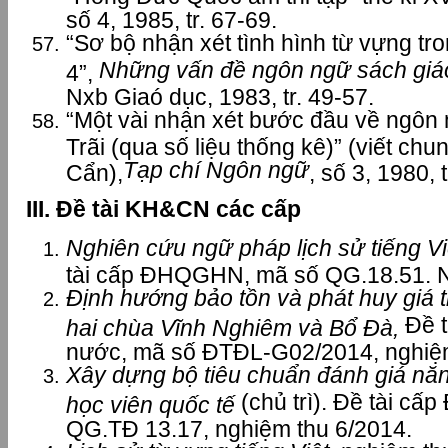
số 4, 1985, tr. 67-69.
“Sơ bộ nhận xét tình hình từ vựng tro
Những vấn đề ngôn ngữ sách giá
4”,
Nxb Giaó dục, 1983, tr. 49-57.
“Một vài nhận xét bước đầu về ngôn
Trãi (qua số liệu thống kê)” (viết ch
Tạp chí Ngôn ngữ
Cẩn),
, số 3, 1980, 
III. Đề tài KH&CN các cấp
Nghiên cứu ngữ pháp lịch sử tiếng Vi
tài cấp ĐHQGHN, mã số QG.18.51. N
Định hướng bảo tồn và phát huy giá t
Đề t
hai chùa Vĩnh Nghiêm và Bổ Đà,
nước, mã số ĐTĐL-G02/2014, nghiệm
Xây dựng bộ tiêu chuẩn đánh giá năng
(chủ trì). Đề tài 
học viên quốc tế
QG.TĐ 13.17, nghiệm thu 6/2014.