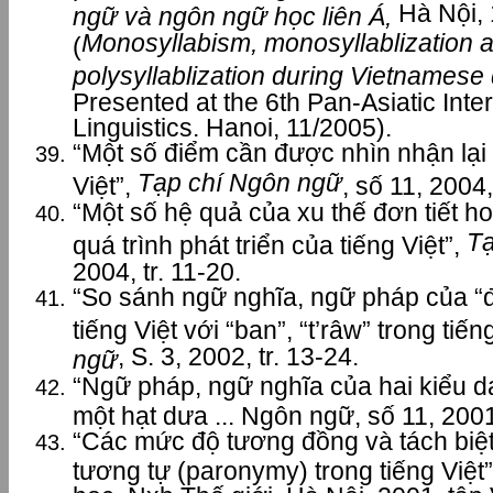
Hà Nội, 
ngữ và ngôn ngữ học liên Á,
Monosyllabism, monosyllablization a
(
polysyllablization during Vietnamese
Presented at the 6th Pan-Asiatic Int
Linguistics. Hanoi, 11/2005).
“Một số điểm cần được nhìn nhận lại 
Tạp chí Ngôn ngữ
Việt”,
, số 11, 2004,
“Một số hệ quả của xu thế đơn tiết ho
Tạ
quá trình phát triển của tiếng Việt”,
2004, tr. 11-20.
“So sánh ngữ nghĩa, ngữ pháp của “đư
tiếng Việt với “ban”, “t’râw” trong ti
, S. 3, 2002, tr. 13-24.
ngữ
“Ngữ pháp, ngữ nghĩa của hai kiểu da
một hạt dưa ... Ngôn ngữ, số 11, 2001,
“Các mức độ tương đồng và tách biệ
tương tự (paronymy) trong tiếng Việt