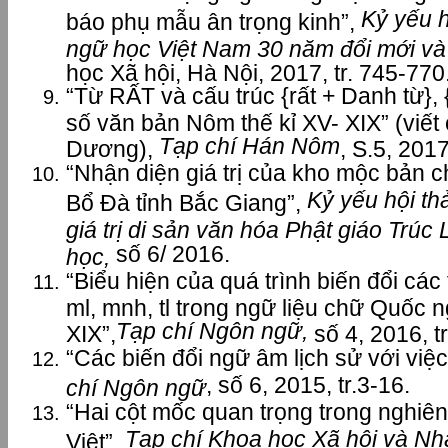
Kỷ yếu h
báo phụ mẫu ân trọng kinh”,
ngữ học Việt Nam 30 năm đổi mới và p
học Xã hội, Hà Nội, 2017, tr. 745-770
“Từ RẤT và cấu trúc {rất + Danh từ}, {
số văn bản Nôm thế kỉ XV- XIX” (viết
Tạp chí Hán Nôm
Dương),
, S.5, 2017
“Nhận diện giá trị của kho mộc bản 
Kỷ yếu hội th
Bổ Đà tỉnh Bắc Giang”,
giá trị di sản văn hóa Phật giáo Trúc
số 6/ 2016.
học,
“Biểu hiện của quá trình biến đổi các
ml, mnh, tl trong ngữ liệu chữ Quốc n
Tạp chí Ngôn ngữ,
XIX”,
số 4, 2016, t
“Các biến đổi ngữ âm lịch sử với việc 
, số 6, 2015, tr.3-16.
chí Ngôn ngữ
“Hai cột mốc quan trọng trong nghiê
Tạp chí Khoa học Xã hội và Nh
Việt”,