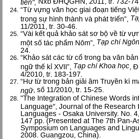
Nxb ĐHQGHN, 2011, tr. 732-74
tiễn",
“Từ vựng văn học giai đoạn tiếng Việ
Tạ
trong sự hình thành và phát triển”,
11/2011, tr. 30-46.
“Vài kết quả khảo sát sơ bộ về từ vựn
Tạp chí Ngô
một số tác phẩm Nôm”,
24.
“Khảo sát các từ cổ trong ba văn bản
Tạp chí Khoa học
ngữ thế kỉ XVII”,
, 
4/2010, tr. 183-197.
“Hư từ trong bản giải âm Truyền kì m
, số 11/2010, tr. 15-25.
ngữ
"The Integration of Chinese Words i
Language", Journal of the Research In
Languages - Osaka University. No. 4
147 pp. (Presented at The 7th Pan-Asi
Symposium on Languages and Lingui
2008. Guangzou, China).