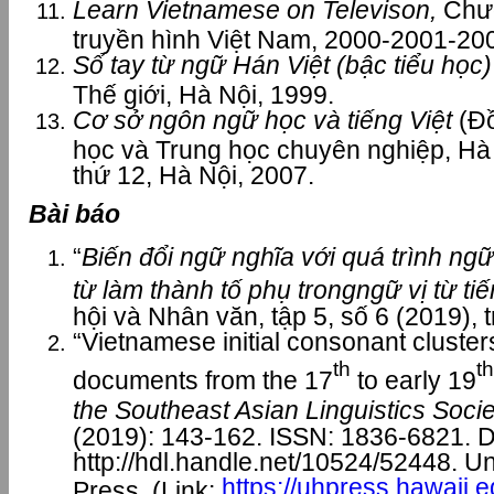
Learn Vietnamese on Televison,
Chươ
truyền hình Việt Nam, 2000-2001-20
Sổ tay từ ngữ Hán Việt (bậc tiểu học)
Thế giới, Hà Nội, 1999.
Cơ sở ngôn ngữ học và tiếng Việt
(Đồ
học và Trung học chuyên nghiệp, Hà 
thứ 12, Hà Nội, 2007.
Bài báo
“
Biến đổi ngữ nghĩa với quá trình ng
từ làm thành tố phụ trongngữ vị từ tiế
hội và Nhân văn, tập 5, số 6 (2019), t
“Vietnamese initial consonant cluste
th
th
documents from the 17
to early 19
the Southeast Asian Linguistics Socie
(2019): 143-162. ISSN: 1836-6821. D
http://hdl.handle.net/10524/52448. Un
https://uhpress.hawaii.ed
Press. (Link: