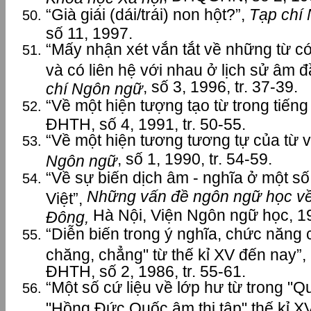
“Già giái (dái/trái) non hột?”,
Tạp chí
số 11, 1997.
“Mấy nhận xét vắn tắt về những từ c
và có liên hệ với nhau ở lịch sử âm đ
, số 3, 1996, tr. 37-39.
chí Ngôn ngữ
“Về một hiện tượng tạo từ trong tiếng 
ĐHTH, số 4, 1991, tr. 50-55.
“Về một hiện tương tương tự của từ v
, số 1, 1990, tr. 54-59.
Ngôn ngữ
“Về sự biến dịch âm - nghĩa ở một số
Những vấn đề ngôn ngữ học v
Việt”,
Hà Nội, Viện Ngôn ngữ học, 19
Đông,
“Diễn biến trong ý nghĩa, chức năng
chăng, chẳng" từ thế kỉ XV đến nay”,
ĐHTH, số 2, 1986, tr. 55-61.
“Một số cứ liệu về lớp hư từ trong "Q
"Hồng Đức Quốc âm thi tập" thế kỉ X