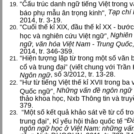
“Cấu trúc danh ngữ tiếng Việt trong v
Tạp chí
báo phụ mẫu ân trọng kinh",
2014, tr. 3-19.
“Cuối thế kỉ XIX, đầu thế kỉ XX - bướ
Nghiên 
học và nghiên cứu Việt ngữ”,
ngữ, văn hóa Việt Nam - Trung Quốc
2014, tr. 346-359.
“Hiện tượng lặp từ trong một số văn 
cổ và trung đại” (viết chung với Trầ
, số 3/2012, tr. 13-28.
Ngôn ngữ
“Hư từ tiếng Việt thế kỉ XVII trong ba
Những vấn đề ngôn ngữ 
Quốc ngữ”,
thảo khoa học, Nxb Thông tin và truyề
379.
“Một số kết quả khảo sát về từ cổ tro
Đà
trung đại”, Kỉ yếu hội thảo quốc tế "
ngôn ngữ học ở Việt Nam: những vấn 