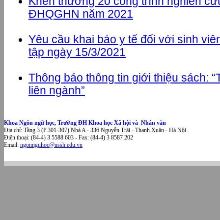
Khen thưởng 20 công trình nghiên cứ
ĐHQGHN năm 2021
Yêu cầu khai báo y tế đối với sinh viê
tập ngày 15/3/2021
Thông báo thông tin giới thiệu sách: “
liên ngành”
Khoa Ngôn ngữ học, Trường ĐH Khoa học Xã hội và Nhân văn
Địa chỉ: Tầng 3 (P.301-307) Nhà A - 336 Nguyễn Trãi - Thanh Xuân - Hà Nội
Điện thoại: (84-4) 3 5588 603 - Fax: (84-4) 3 8587 202
Email:
ngonnguhoc@ussh.edu.vn