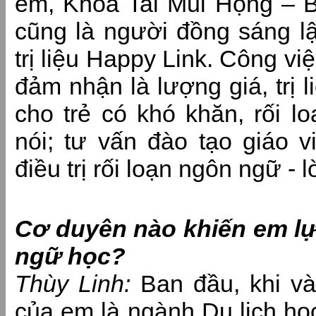
em, Khoa Tai Mũi Họng – B
cũng là người đồng sáng l
trị liệu Happy Link. Công vi
đảm nhận là lượng giá, trị l
cho trẻ có khó khăn, rối l
nói; tư vấn đào tạo giáo 
điều trị rối loạn ngôn ngữ - l
Cơ duyên nào khiến em l
ngữ học?
Thùy Linh:
Ban đầu, khi và
của em là ngành Du lịch họ