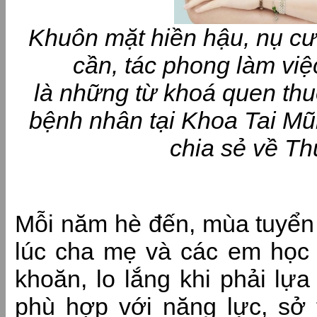
Khuôn mặt hiền hậu, nụ cườ
cần, tác phong làm vi
là những từ khoá quen th
bệnh nhân tại Khoa Tai M
chia sẻ về Th
Mỗi năm hè đến, mùa tuyển 
lúc cha mẹ và các em học 
khoăn, lo lắng khi phải lự
phù hợp với năng lực, sở 