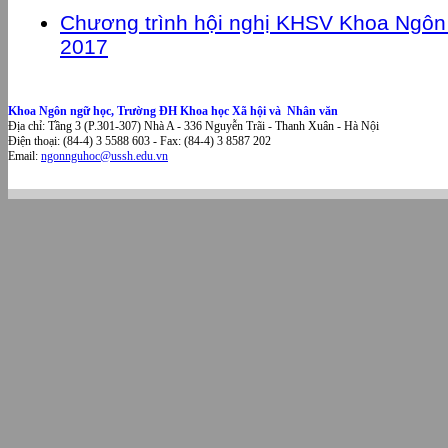
Chương trình hội nghị KHSV Khoa Ngôn
2017
Khoa Ngôn ngữ học, Trường ĐH Khoa học Xã hội và Nhân văn
Địa chỉ: Tầng 3 (P.301-307) Nhà A - 336 Nguyễn Trãi - Thanh Xuân - Hà Nội
Điện thoại: (84-4) 3 5588 603 - Fax: (84-4) 3 8587 202
Email:
ngonnguhoc@ussh.edu.vn