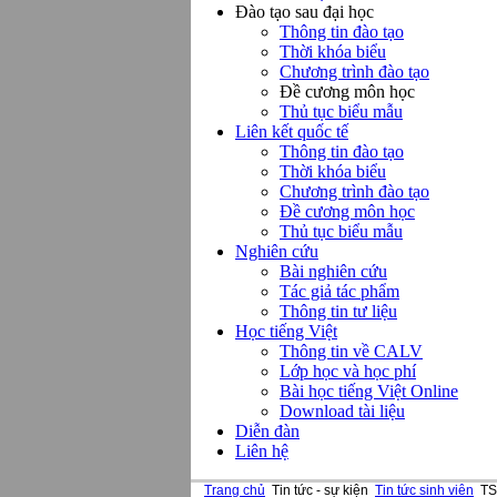
Đào tạo sau đại học
Thông tin đào tạo
Thời khóa biểu
Chương trình đào tạo
Đề cương môn học
Thủ tục biểu mẫu
Liên kết quốc tế
Thông tin đào tạo
Thời khóa biểu
Chương trình đào tạo
Đề cương môn học
Thủ tục biểu mẫu
Nghiên cứu
Bài nghiên cứu
Tác giả tác phẩm
Thông tin tư liệu
Học tiếng Việt
Thông tin về CALV
Lớp học và học phí
Bài học tiếng Việt Online
Download tài liệu
Diễn đàn
Liên hệ
Trang chủ
Tin tức - sự kiện
Tin tức sinh viên
TS.