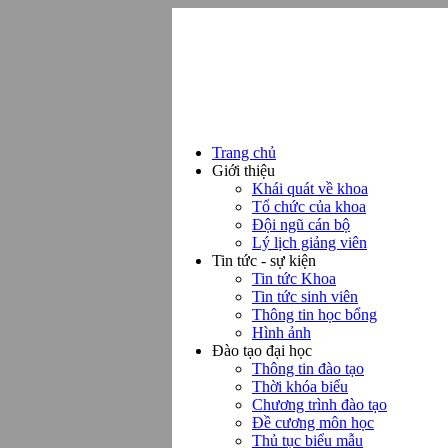
Trang chủ
Giới thiệu
Khái quát về khoa
Tổ chức của khoa
Đội ngũ cán bộ
Lý lịch giảng viên
Tin tức - sự kiện
Tin tức Khoa
Tin tức sinh viên
Thông tin học bổng
Hình ảnh
Đào tạo đại học
Thông tin đào tạo
Thời khóa biểu
Chương trình đào tạo
Đề cương môn học
Thủ tục biểu mẫu