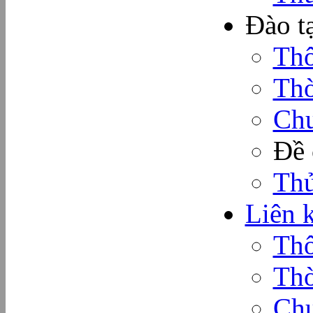
Đào t
Thô
Thờ
Chư
Đề 
Thủ
Liên k
Thô
Thờ
Chư