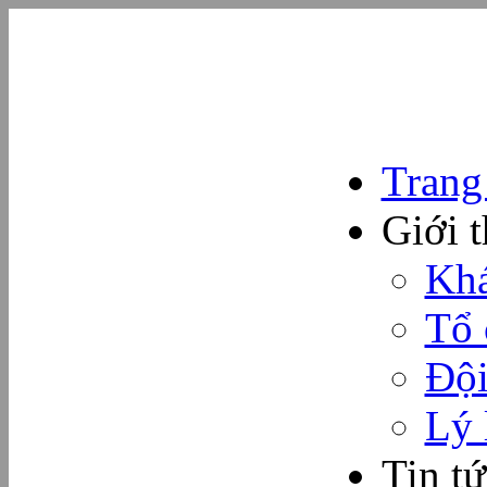
Trang
Giới t
Khá
Tổ 
Đội
Lý 
Tin tứ