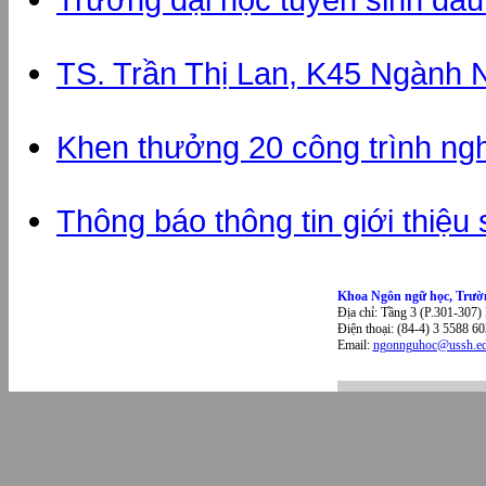
TS. Trần Thị Lan, K45 Ngành N
Khen thưởng 20 công trình n
Thông báo thông tin giới thiệu 
Khoa Ngôn ngữ học, Trườ
Địa chỉ: Tầng 3 (P.301-307)
Điện thoại: (84-4) 3 5588 60
Email:
ngonnguhoc@ussh.ed