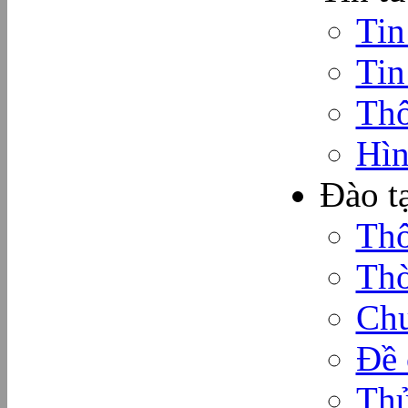
Tin
Tin
Thô
Hìn
Đào t
Thô
Thờ
Chư
Đề 
Thủ