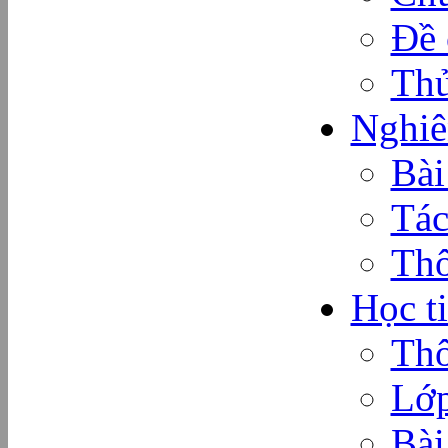
Đề 
Thủ
Nghiê
Bài
Tác
Thô
Học t
Thô
Lớp
Bài